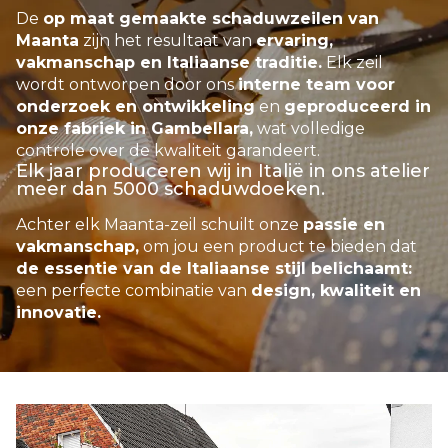
De
op maat gemaakte schaduwzeilen van
Maanta
zijn het resultaat van
ervaring,
vakmanschap en Italiaanse traditie.
Elk zeil
wordt ontworpen door ons
interne team voor
onderzoek en ontwikkeling
en
geproduceerd in
onze fabriek in Gambellara,
wat volledige
controle over de kwaliteit garandeert.
Elk jaar produceren wij in Italië in ons atelier
meer dan 5000 schaduwdoeken.
Achter elk Maanta-zeil schuilt onze
passie en
vakmanschap,
om jou een product te bieden dat
de essentie van de Italiaanse stijl belichaamt:
een perfecte combinatie van
design, kwaliteit en
innovatie.