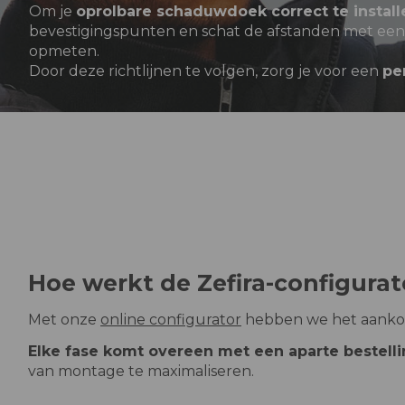
Om je
oprolbare schaduwdoek correct te install
bevestigingspunten en schat de afstanden met een 
opmeten.
Door deze richtlijnen te volgen, zorg je voor een
pe
Hoe werkt de Zefira-configurat
Met onze
online configurator
hebben we het aankoop
Elke fase komt overeen met een aparte bestell
van montage te maximaliseren.