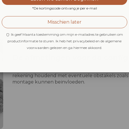
*De kortingscode ontvang je per e-mail
Misschien later
Ik geef Maanta toestemming om mijn e-mailadres te gebruiken om
productinformatie te sturen. Ik heb het privacybeleid en de algemene
voorwaarden gelezen en ga hiermee akkoord.
De afmetingen voor de config
Gebruik een metalen meetlint om het gebied waar 
rekening houdend met eventuele obstakels zoals
montage kunnen beïnvloeden.