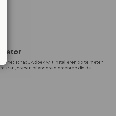
urator
je het schaduwdoek wilt installeren op te meten,
 muren, bomen of andere elementen die de