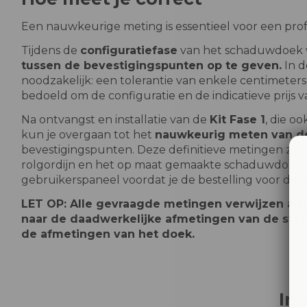
Een nauwkeurige meting is essentieel voor een profes
Tijdens de
configuratiefase
van het schaduwdoek 
tussen de bevestigingspunten op te geven.
In d
noodzakelijk: een tolerantie van enkele centimeters
bedoeld om de configuratie en de indicatieve prijs
Na ontvangst en installatie van de
Kit Fase 1
, die o
kun je overgaan tot het
nauwkeurig meten van de
bevestigingspunten. Deze definitieve metingen zijn 
rolgordijn en het op maat gemaakte schaduwdoek. 
gebruikerspaneel voordat je de bestelling voor de
K
LET OP: Alle gevraagde metingen verwijzen alti
naar de daadwerkelijke afmetingen van de stof
de afmetingen van het doek.
In