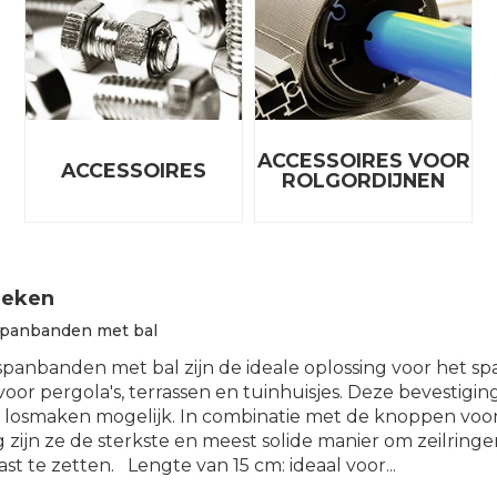
e materialen
zullen u niet teleurstellen!
 pagina vindt u alle mogelijke toevoegingen voor uw ver
ACCESSOIRES VOOR
ACCESSOIRES
ROLGORDIJNEN
 in Italy producten tegen supervoordelige prijzen
r
tieken
n?
Wij wel: wij stellen u tassen en clutches voor uit de ve
spanbanden met bal
ming van Meshnet en Purishade® stoffen,
komen prach
 spanbanden met bal zijn de ideale oplossing voor het s
 & milieuvriendelijk zijn nog nooit zo chic is geweest.
voor pergola's, terrassen en tuinhuisjes. Deze bevestigin
 losmaken mogelijk. In combinatie met de knoppen voo
g zijn ze de sterkste en meest solide manier om zeilring
ast te zetten. Lengte van 15 cm: ideaal voor...