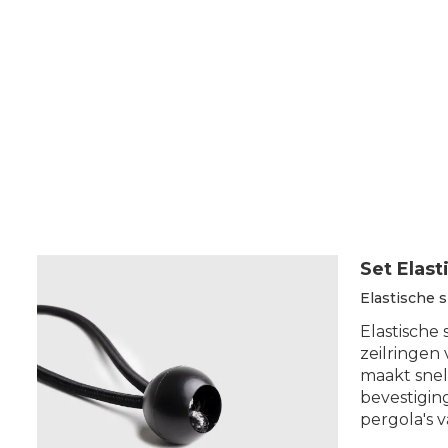
De kwaliteit en duurzaamheid van de gebruikt
ACCESSOIRES VOOR ROLGORDIJNEN:
Op zoek naar accessoires voor rolgordijnen? Op deze
onderhoud.
Test de
kwaliteit en robuustheid van onze Made
CREATIEVE RECYCLING RE-MAANTA:
Set Elas
Gelooft u in
een tweede leven voor voorwerpe
Elastische 
Dankzij de verbeterde hitte- en waterbescher
Elastische
circulaire economie voor textiel en ontdek dat groen
zeilringen 
maakt snel
bevestigin
pergola's v