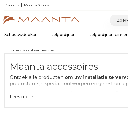
Over ons
Maanta Stories
Schaduwdoeken
Rolgordijnen
Rolgordijnen binne
Home
Maanta-accessoires
Maanta accessoires
Ontdek alle producten
om uw installatie te verv
producten zijn speciaal ontworpen en getest om o
Kies uit meer dan 30 opties,
de producten die uw 
Lees meer
ACCESSOIRES VOOR SCHADUWDOEKEN:
Bij Maanta vindt u alle accessoires om
een optimaal
Musclex3 muurverankering, paalbevestiging, montage