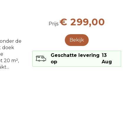
€ 299,00
Prijs
Bekijk
zonder de
t doek
ze
Geschatte levering
13
t 20 m²,
op
Aug
kt...