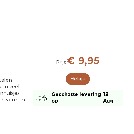
€ 9,95
Prijs
Bekijk
talen
e in veel
inhuisjes
Geschatte levering
13
llen vormen
op
Aug