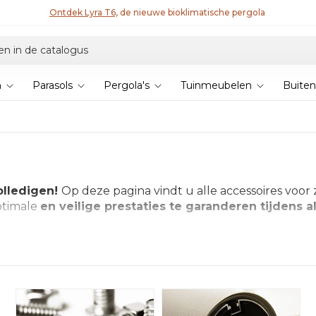
Ontdek de collectie 2026 en bespaar 5%
n
Parasols
Pergola's
Tuinmeubelen
Buiten
olledigen!
Op deze pagina vindt u alle accessoires voor
ptimale
en veilige prestaties te garanderen tijdens al
installatie zullen perfectioneren en uw tuin, terras of
 resultaat uit uw schaduwzeilen
te kunnen halen. On
, reiniging en onderhoud voor een correcte en veilige i