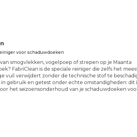
an
reiniger voor schaduwdoeken
t van smogvlekken, vogelpoep of strepen op je Maanta
k? FabriClean is de speciale reiniger die zelfs het mees
e vuil verwijdert zonder de technische stof te beschadi
in gebruik en getest onder echte omstandigheden: dit i
voor het seizoensonderhoud van je schaduwdoeken voor