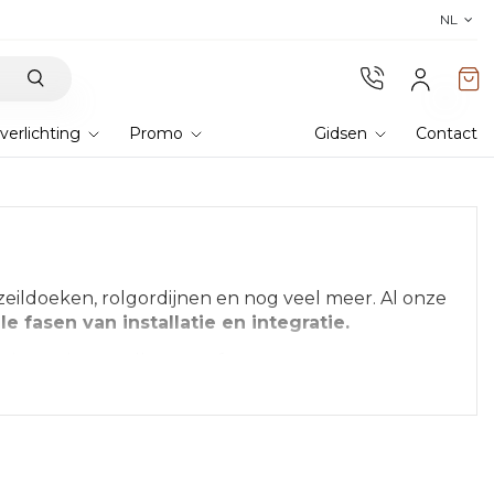
Ontdek onze stoffen
! Bestel stalen en er
NL
verlichting
Promo
Gidsen
Contact
 zeildoeken, rolgordijnen en nog veel meer. Al onze
le fasen van installatie en integratie.
 buitenruimte zullen transformeren.
tdek alle verschillende onderdelen, gaande van de
nstallatie.