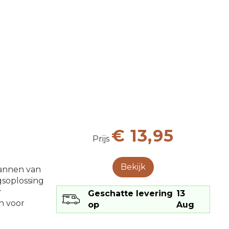
ticale rolgordijnen, van installatie tot montage en
echtstreeks vanaf onze website!
€ 13,95
Prijs
rwerking van ons stofafval.
tige handtassen tot leven! Maak deel uit van de
Bekijk
pannen van
gsoplossing
r
Geschatte levering
13
en voor
op
Aug