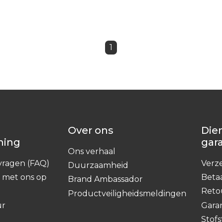
1
Over ons
Die
ning
gar
Ons verhaal
vragen (FAQ)
Verz
Duurzaamheid
 met ons op
Beta
Brand Ambassador
Reto
Productveiligheidsmeldingen
ur
Gara
Stofs