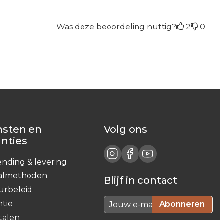
Was deze beoordeling nuttig?
2
0
nsten en
Volg ons
anties
ending & levering
almethoden
Blijf in contact
urbeleid
ntie
Abonneren
talen