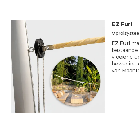
EZ Furl
Oprolsyste
EZ Furl ma
bestaande 
vloeiend o
beweging d
van Maanta 