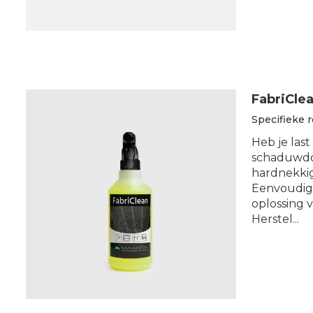
FabriCle
Specifieke 
Heb je las
schaduwdoe
hardnekkig
Eenvoudig 
oplossing 
Herstel...