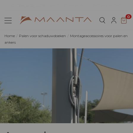
teit
Ontdek Lyra T6,
de nieuwe bioklimatische pergola
0
Home
Palen voor schaduwdoeken
Montageaccessoires voor palen en
ankers