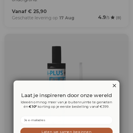
Vanaf € 25,90
4.9
Geschatte levering op
17 Aug
/5
(8)
Laat je inspireren door onze wereld
Ideeën om nog meer van je buitenruimte te genieten
én
€10*
korting op je eerste bestelling vanaf €399.
Email
Laten we samen beginnen