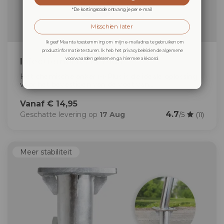
*De kortingscode ontvang je per e-mail
Misschien later
Ik geef Maanta toestemming om mijn e-mailadres te gebruiken om
productinformatie te sturen. Ik heb het privacybeleid en de algemene
voorwaarden gelezen en ga hiermee akkoord.
Injectiemortel M-Plus
Het chemische anker M-Plus is de ideale oplossing
voor het bevestigen van de voet van...
Vanaf € 14,95
4.7
Geschatte levering op
17 Aug
/5
(11)
Meer stabiliteit