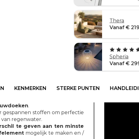
Thera
Vanaf € 21
Spheria
Vanaf € 29
EN
KENMERKEN
STERKE PUNTEN
HANDLEID
aduwdoeken
.
er gespannen stoffen om perfectie
r van regenwater.
schil te geven aan ten minste
ofelement
mogelijk te maken en /