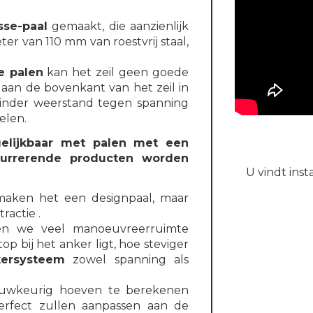
sse-paal
gemaakt, die aanzienlijk
eter van 110 mm van roestvrij staal,
de palen
kan het zeil geen goede
aan de bovenkant van het zeil in
 minder weerstand tegen spanning
elen.
gelijkbaar met palen met een
currerende producten worden
U vindt ins
maken het een designpaal, maar
ractie .
len we veel manoeuvreerruimte
op bij het anker ligt, hoe steviger
ersysteem
zowel spanning als
auwkeurig hoeven te berekenen
erfect zullen aanpassen aan de