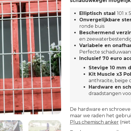
schaduwkegel mogelijk
Elliptisch staal
101 x 
Onvergelijkbare ste
ronde buis
Beschermend verzi
en zeewaterbestendi
Variabele en onafha
Perfecte schaduwaan
Inclusief 70 euro ac
Stevige 10 mm d
Kit Muscle x3 Po
anthracite, beige
Hardware en sch
draadstangen voo
De hardware en schroeven
maar we raden het gebru
Plus chemisch anker
(niet