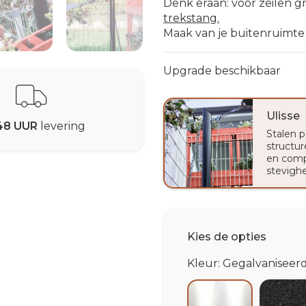
Denk eraan: voor zeilen 
trekstang.
Maak van je buitenruimte e
Upgrade beschikbaar
Ulisse
48 UUR
levering
Stalen p
structur
en comp
stevighe
Kies de opties
Kleur: Gegalvaniseerd
An
Gegalvaniseerd 