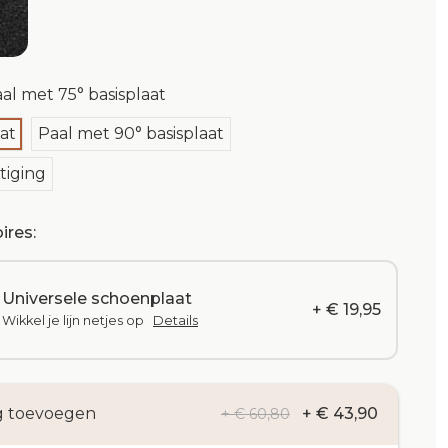
al met 75° basisplaat
at
Paal met 90° basisplaat
tiging
ires:
Universele schoenplaat
+ € 19,95
Wikkel je lijn netjes op
Details
g toevoegen
+ € 43,90
+ € 60,80