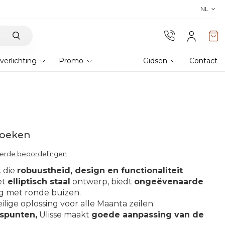
Ontdek de collectie 2026 en 
NL
verlichting
Promo
Gidsen
Contact
doeken
eerde beoordelingen
k die
robuustheid, design en functionaliteit
et
elliptisch staal
ontwerp, biedt
ongeëvenaarde
ng met ronde buizen.
ilige oplossing voor alle Maanta zeilen.
spunten,
Ulisse maakt
goede aanpassing van de