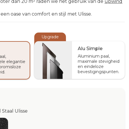
groter dan 20 m² raden we het gebruik van de
upwind
en oase van comfort en stijl met Ulisse.
Upgrade
Alu Simple
Aluminium paal,
aal,
maximale stevigheid
ele elegantie
en eindeloze
romisloze
bevestigingspunten.
id.
 Staal Ulisse
thracite Ulisse
Staal Ulisse