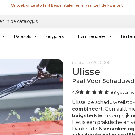
Ontdek onze stoffen
! Bestel stalen en ervaar zelf de kwaliteit
n
Parasols
Pergola's
Tuinmeubelen
Buiten
referentie
2020006
Ulisse
Paal Voor Schaduw
4.9
188 geverifi
Ulisse, de schaduwzeilsto
combineert.
Gemaakt m
buigsterkte
in vergelijki
Het is een praktische en ve
Dankzij de
6 verankering