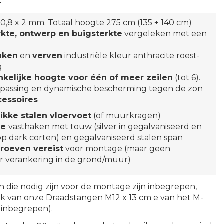
.
50,8 x 2 mm. Totaal hoogte 275 cm (135 + 140 cm)
rkte, ontwerp en buigsterkte
vergeleken met een
nken
en
verven
industriële kleur anthracite roest-
g
nkelijke hoogte voor één of meer zeilen
(tot 6).
passing en dynamische bescherming tegen de zon
cessoires
ikke stalen vloervoet
(of muurkragen)
le
vasthaken met touw (silver in gegalvaniseerd en
 op dark corten) en gegalvaniseerd stalen span
roeven vereist
voor montage (maar geen
r verankering in de grond/muur)
 die nodig zijn voor de montage zijn inbegrepen,
ik van onze
Draadstangen M12 x 13 cm
e
van het M-
 inbegrepen).