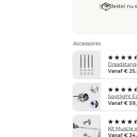
Bestel nu 
Accessoires
Draadstang
Vanaf € 25
Spotlight E
Vanaf € 59
Kit Muscle 
Vanaf € 34