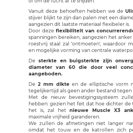
of om de lucht af te snijden.
Vanuit deze behoeften hebben we de
Uli
stijver blijkt te zijn dan palen met een diam
aangezien dit laatste materiaal flexibeler is.
Door deze
flexibiliteit van concurreren
spanningen bereiken, aangezien het anker 
roestvrij staal zal 'ontmoeten', waardoor
en mogelijke vorming van centrale waterpo
De
sterkte en buigsterkte zijn onver
diameter van 60 die door veel con
aangeboden.
De
2 mm dikte
en de elliptische vorm 
tegelijkertijd als geen ander bestand tegen t
Met de nieuw bevestigingssysteem zul
hebben: gezien het feit dat hoe dichter de t
het is, zal het
nieuwe Muscle X3 ank
maximale vrijheid garanderen.
We zullen de afmetingen niet langer n
omdat het touw en de katrollen zich p