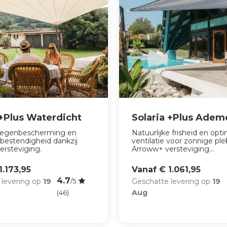
 +Plus Waterdicht
Solaria +Plus Ade
 regenbescherming en
Natuurlijke frisheid en opt
bestendigheid dankzij
ventilatie voor zonnige ple
ersteviging.
Arroww+ versteviging...
1.173,95
Vanaf € 1.061,95
4.7
 levering op
19
Geschatte levering op
19
/5
Aug
(46)