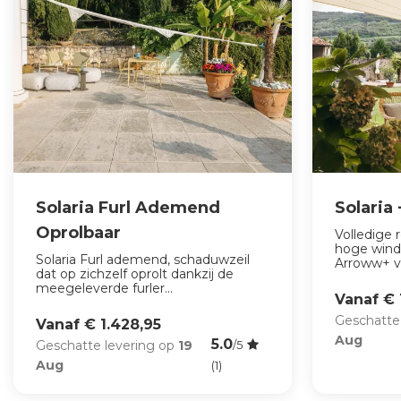
Solaria Furl Ademend
Solaria
Oprolbaar
Volledige
hoge wind
Solaria Furl ademend, schaduwzeil
Arroww+ v
dat op zichzelf oprolt dankzij de
meegeleverde furler...
Vanaf € 
Geschatte
Vanaf € 1.428,95
Aug
5.0
Geschatte levering op
19
/5
Aug
(1)