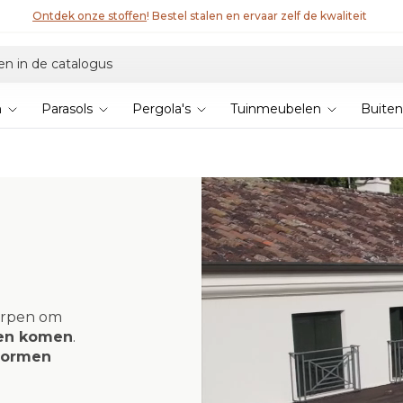
Ontdek Lyra T6,
de nieuwe bioklimatische pergola
n
Parasols
Pergola's
Tuinmeubelen
Buiten
orpen om
ten komen
.
 vormen