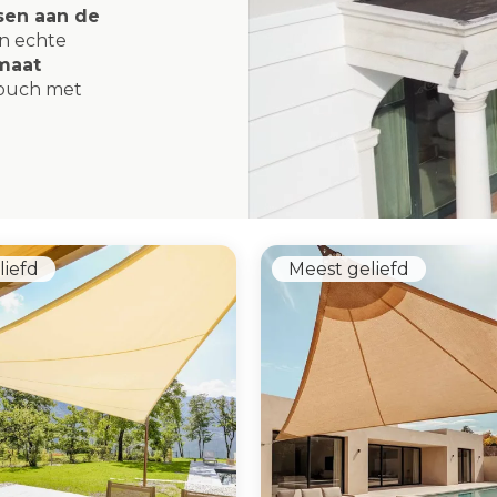
sen aan de
in echte
maat
touch met
liefd
Meest geliefd