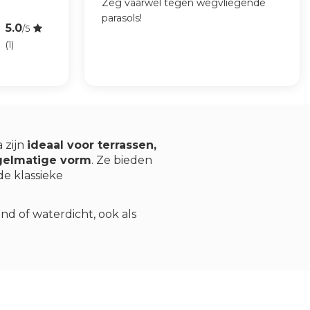
Zeg vaarwel tegen wegvliegende
parasols!
5.0
/5
(1)
 zijn
ideaal voor terrassen,
gelmatige vorm
. Ze bieden
de klassieke
d of waterdicht, ook als