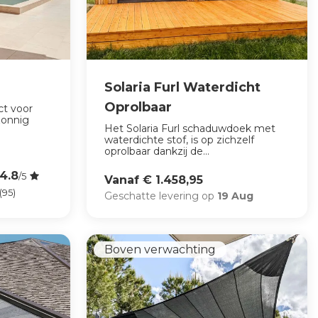
Solaria Furl Waterdicht
Oprolbaar
ct voor
zonnig
Het Solaria Furl schaduwdoek met
waterdichte stof, is op zichzelf
oprolbaar dankzij de...
4.8
/5
Vanaf € 1.458,95
(95)
Geschatte levering op
19 Aug
Boven verwachting