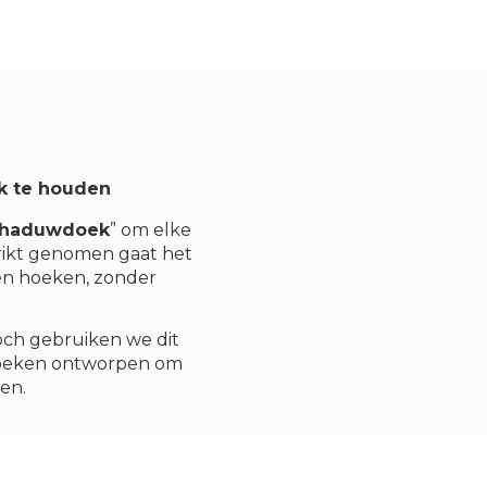
k te houden
chaduwdoek
” om elke
rikt genomen gaat het
 en hoeken, zonder
Toch gebruiken we dit
oeken ontworpen om
en.