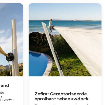
mend
 de
Zefira: Gemotoriseerde
an
oprolbare schaduwdoek
 Geeft...