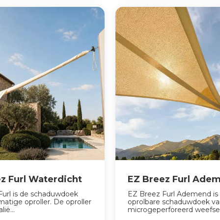
z Furl Waterdicht
EZ Breez Furl Ade
Furl is de schaduwdoek
EZ Breez Furl Ademend is
tige oproller. De oproller
oprolbare schaduwdoek v
lië...
microgeperforeerd weefsel.