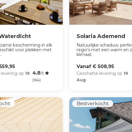
 Waterdicht
Solaria Ademend
rzame bescherming in elk
Natuurlijke schaduw, perfe
eschikt voor plekken met
regio’s met een warm en 
.
klimaat.
559,95
Vanaf € 508,95
4.8
 levering op
19
Geschatte levering op
19
/5
Aug
(164)
ocht
Bestverkocht