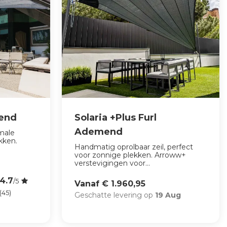
mend
Solaria +Plus Furl
Ademend
imale
kken.
Handmatig oprolbaar zeil, perfect
voor zonnige plekken. Arroww+
verstevigingen voor...
4.7
/5
Vanaf € 1.960,95
(45)
Geschatte levering op
19 Aug