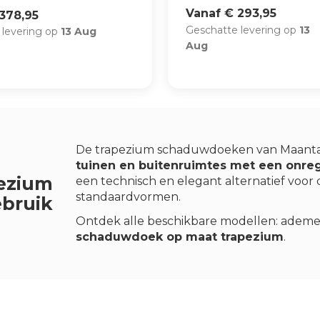
Vanaf € 293,95
378,95
Geschatte levering op
13
 levering op
13 Aug
Aug
De trapezium schaduwdoeken van Maanta
tuinen en buitenruimtes met een onre
ezium
een technisch en elegant alternatief voor 
standaardvormen.
ebruik
Ontdek alle beschikbare modellen: ademen
schaduwdoek op maat trapezium
.