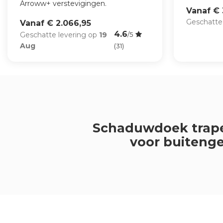
Arroww+ verstevigingen.
Vanaf € 
Geschatte
Vanaf € 2.066,95
4.6
Geschatte levering op
19
/5
Aug
(31)
Schaduwdoek trap
voor buiteng