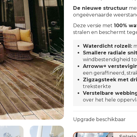
De nieuwe structuur
met
ongeëvenaarde weerstand
Deze versie met
100% wa
stralen en beschermt teg
Waterdicht rolzeil:
m
Smallere radiale snit
windbestendigheid to
Arroww+ verstevigi
een geraffineerd, str
Zigzagsteek met dri
treksterkte
Verstelbare webbing
over het hele opperv
Upgrade beschikbaar
Solaria