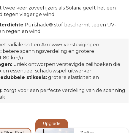
 twee keer zoveel ijzers als Solaria geeft het een
 tegen vlagerige wind.
terdichte
Purishade® stof beschermt tegen UV-
en regen en wind.
et radiale snit en Arroww+ verstevigingen
:
betere spanningsverdeling en grotere
t 80 km/u
ngen:
uniek ontworpen verstevigde zeilhoeken die
ak en essentieel schaduwspel uitwerken.
edubbele stiksels:
grotere elasticiteit en
:
zorgt voor een perfecte verdeling van de spanning
lak
Upgrade
Zefira
 +Plus Furl