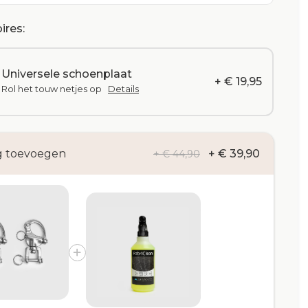
ires:
Universele schoenplaat
+ € 19,95
Rol het touw netjes op
Details
g toevoegen
+ € 39,90
+ € 44,90