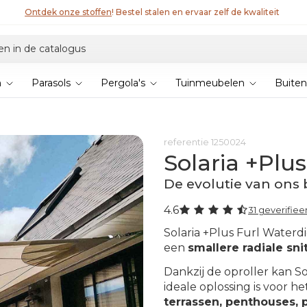
Ontdek onze stoffen
! Bestel stalen en ervaar zelf de kwaliteit
n
Parasols
Pergola's
Tuinmeubelen
Buiten
referentie
1250024
Solaria +Plu
De evolutie van ons 
4.6
31 geverifie
Solaria +Plus Furl Waterdi
een
smallere radiale sni
Dankzij de oproller kan So
ideale oplossing is voor 
terrassen, penthouses, p