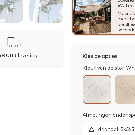
Waterd
Meer st
meer be
oprolbaa
seconde
48 UUR
levering
Kies de opties
Kleur van de stof: W
Iv
White Purisha
Afmetingen onder sp
driehoek 5x5x