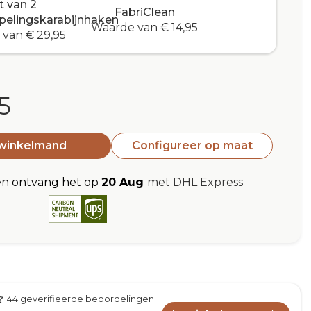
t van 2
FabriClean
pelingskarabijnhaken
Waarde van € 14,95
van € 29,95
5
 winkelmand
Configureer op maat
en ontvang het op
20 Aug
met DHL Express
144 geverifieerde beoordelingen