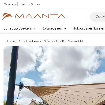
 collectie 2026 en bespaar 5%
Over ons
Maanta Stories
Schaduwdoeken
Rolgordijnen
Rolgordijnen binne
Home
Schaduwdoeken
Solaria +Plus Furl Waterdicht