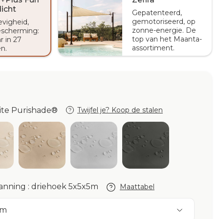
icht
Gepatenteerd,
gemotoriseerd, op
evigheid,
zonne-energie. De
scherming:
top van het Maanta-
r in 27
assortiment.
n.
hite Purishade®
Twijfel je? Koop de stalen
ory Purishade®
Beige Purishade®
Cloud Purishade®
Graphite Purisha
de®
anning : driehoek 5x5x5m
Maattabel
5m