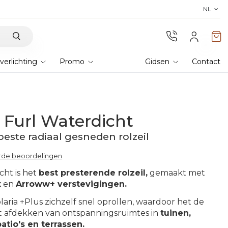
Ontdek Lyra T6,
de nieuwe bioklima
NL
verlichting
Promo
Gidsen
Contact
s Furl Waterdicht
beste radiaal gesneden rolzeil
erde beoordelingen
cht is het
best presterende rolzeil,
gemaakt met
t
en
Arroww+ verstevigingen.
laria +Plus zichzelf snel oprollen, waardoor het de
het afdekken van ontspanningsruimtes in
tuinen,
atio's en terrassen.