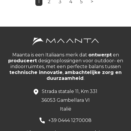
1
2
3
4
5
>
Maanta is een Italiaans merk dat
ontwerpt
en
produceert
designoplossingen voor outdoor- en
indoorruimtes, met een perfecte balans tussen
technische innovatie
,
ambachtelijke zorg en
duurzaamheid
.
Strada statale 11, Km 331
36053 Gambellara VI
Italië
+39 0444 1270008