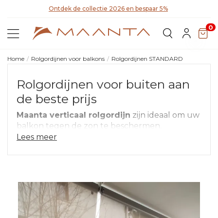
Ontdek de collectie 2026 en bespaar 5%
0
Home
Rolgordijnen voor balkons
Rolgordijnen STANDARD
Rolgordijnen voor buiten aan
de beste prijs
Maanta verticaal rolgordijn
zijn ideaal om uw
balkon tegen de zon te beschermen.
Lees meer
Wij hebben een
solide en betaalbaar
product
gecreëerd,
Made in Italy, dat wij
meer dan 18 maanden hebben getest
en
dat maximaal kan worden aangepast.
De kosteneffectieve buitenrolgordijnen zijn
bijzonder geschikt voor balkons, veranda's en