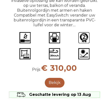
De installatie is snel en eenvoudig, en
invasieve oplossing die kan worden gebruikt
op uw terras, balkon of veranda.
vereist geen toestemming!
Buitenrolgordijn met armen en haken
Compatibel met EasySwitch: verander uw
buitenrolgordijn in een transparante PVC-
luifel voor de winter....
€ 310,00
Prijs
Bekijk
Geschatte levering op
13 Aug