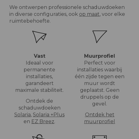
We ontwerpen professionele schaduwdoeken
in diverse configuraties, ook
op maat
, voor elke
ruimtebehoefte.
Vast
Muurprofiel
Ideaal voor
Perfect voor
permanente
installaties waarbij
installaties,
één zijde tegen een
garandeert
muur wordt
maximale stabiliteit.
geplaatst. Geen
druppels op de
Ontdek de
gevel.
schaduwdoeken
Solaria
,
Solaria +Plus
Ontdek het
en
EZ Breez
.
muurprofiel