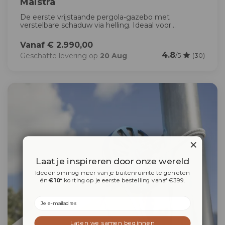
Maistra
De eerste vrijstaande pergola-gazebo met
verstelbare schaduw via helling. Ideaal voor...
Vanaf € 2.990,00
4.8
Geschatte levering op
20 Aug
/5
(30)
Laat je inspireren door onze wereld
Ideeën om nog meer van je buitenruimte te genieten
én
€10*
korting op je eerste bestelling vanaf €399.
Email
Laten we samen beginnen