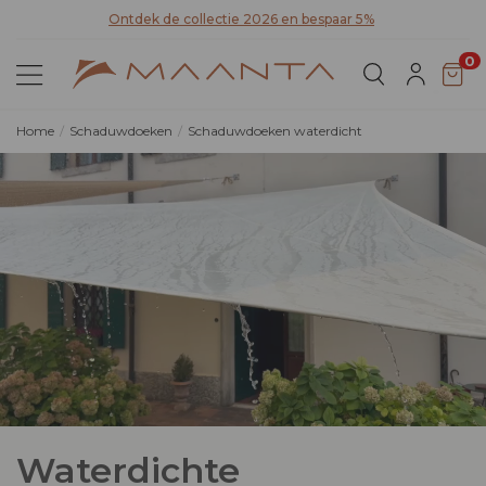
Ontdek onze stoffen
! Bestel stalen en ervaar zelf de kwaliteit
0
Home
Schaduwdoeken
Schaduwdoeken waterdicht
Waterdichte