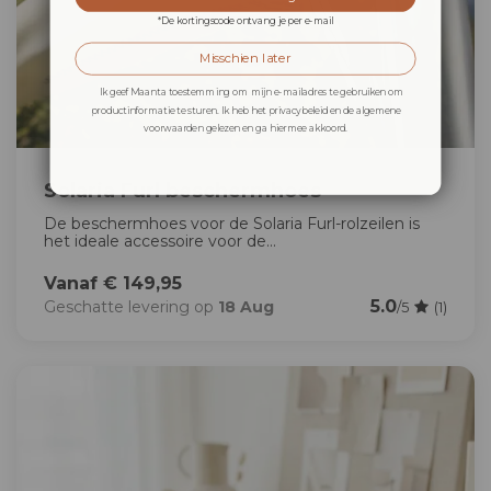
*De kortingscode ontvang je per e-mail
Misschien later
Ik geef Maanta toestemming om mijn e-mailadres te gebruiken om
productinformatie te sturen. Ik heb het privacybeleid en de algemene
voorwaarden gelezen en ga hiermee akkoord.
Solaria Furl beschermhoes
De beschermhoes voor de Solaria Furl-rolzeilen is
het ideale accessoire voor de...
Vanaf € 149,95
5.0
Geschatte levering op
18 Aug
/5
(1)