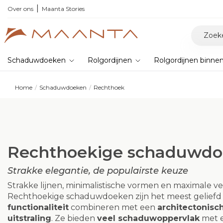
,
de nieuwe bioklimatische pergola
Over ons
Maanta Stories
Schaduwdoeken
Rolgordijnen
Rolgordijnen binne
Home
Schaduwdoeken
Rechthoek
Rechthoekige schaduwd
Strakke elegantie, de populairste keuze
Strakke lijnen, minimalistische vormen en maximale vee
Rechthoekige schaduwdoeken zijn het meest geliefd
functionaliteit
combineren met een
architectonisc
uitstraling
. Ze bieden
veel schaduwoppervlak
met 