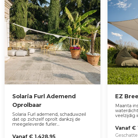
Solaria Furl Ademend
EZ Bree
Oprolbaar
Maanta ins
waterdich
Solaria Furl ademend, schaduwzeil
veelzijdig 
dat op zichzelf oprolt dankzij de
meegeleverde furler...
Vanaf € 
Geschatte
Vanaf € 1.428,95