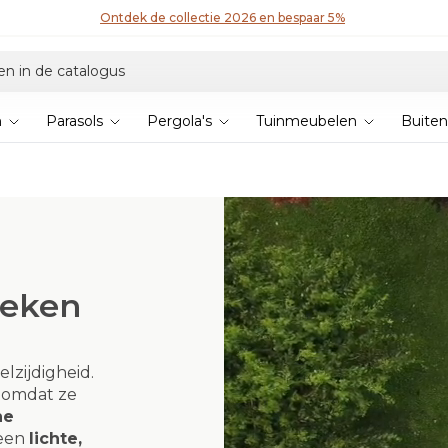
Ontdek de collectie 2026 en bespaar 5%
n
Parasols
Pergola's
Tuinmeubelen
Buiten
oeken
lzijdigheid.
 omdat ze
he
een
lichte,