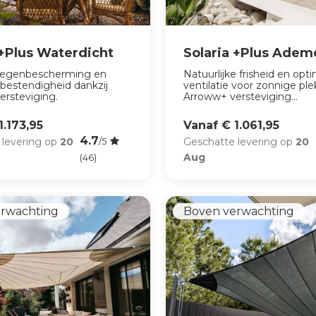
 +Plus Waterdicht
Solaria +Plus Ade
 regenbescherming en
Natuurlijke frisheid en opt
bestendigheid dankzij
ventilatie voor zonnige ple
ersteviging.
Arroww+ versteviging...
1.173,95
Vanaf € 1.061,95
4.7
 levering op
20
Geschatte levering op
20
/5
Aug
(46)
erwachting
Boven verwachting