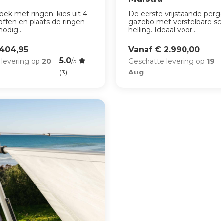
ek met ringen: kies uit 4
De eerste vrijstaande perg
ffen en plaats de ringen
gazebo met verstelbare s
nodig...
helling. Ideaal voor...
 404,95
Vanaf € 2.990,00
5.0
 levering op
20
Geschatte levering op
19
/5
Aug
(3)