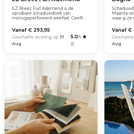
EZ Breez Furl Ademend is de
Schaduwdo
oprolbare schaduwdoek van
Maanta-sto
microgeperforeerd weefsel. Geeft...
waar jij ze 
Vanaf € 293,95
Vanaf €
5.0
Geschatte levering op
17
Geschatte
/5
Aug
Aug
(1)