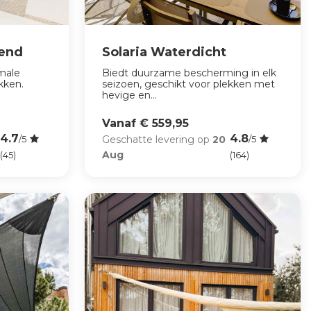
mend
Solaria Waterdicht
imale
Biedt duurzame bescherming in elk
kken.
seizoen, geschikt voor plekken met
hevige en...
Vanaf € 559,95
4.7
4.8
Geschatte levering op
20
/5
/5
Aug
(45)
(164)