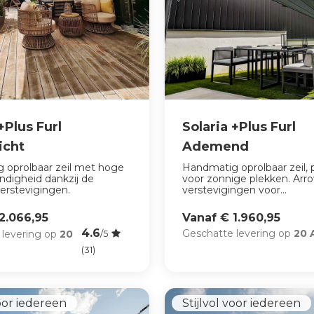
+Plus Furl
Solaria +Plus Furl
icht
Ademend
 oprolbaar zeil met hoge
Handmatig oprolbaar zeil, 
ndigheid dankzij de
voor zonnige plekken. Ar
erstevigingen.
verstevigingen voor...
2.066,95
Vanaf € 1.960,95
4.6
Geschatte levering op
20 
 levering op
20
/5
(31)
voor iedereen
Stijlvol voor iedereen