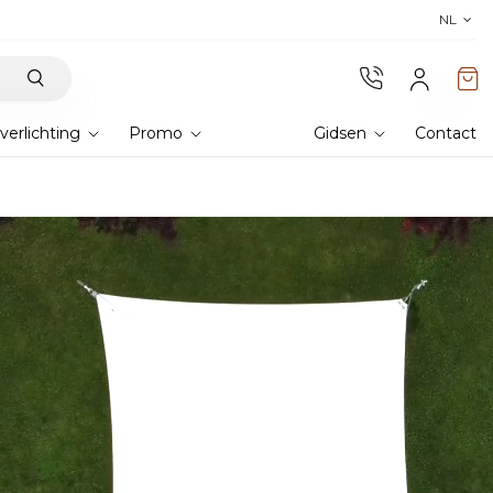
Ontdek onze stoffen
! Bestel stalen en er
NL
verlichting
Promo
Gidsen
Contact