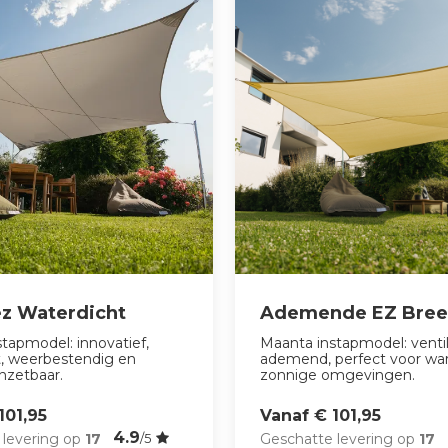
z Waterdicht
Ademende EZ Bree
tapmodel: innovatief,
Maanta instapmodel: venti
t, weerbestendig en
ademend, perfect voor w
inzetbaar.
zonnige omgevingen.
101,95
Vanaf € 101,95
4.9
 levering op
17
Geschatte levering op
17
/5