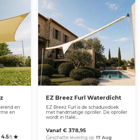
z
EZ Breez Furl Waterdicht
lerend en
EZ Breez Furl is de schaduwdoek
arme en
met handmatige oproller. De oproller
wordt in Italië...
Vanaf € 378,95
4.5
/5
Geschatte levering op
17 Aug