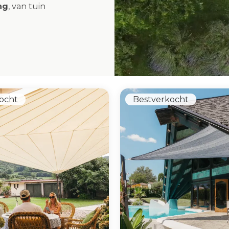
ng
, van tuin
ocht
Bestverkocht