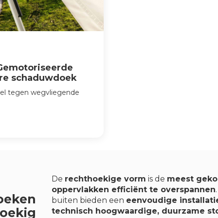
 Gemotoriseerde
are schaduwdoek
el tegen wegvliegende
De
rechthoekige vorm
is de
meest geko
oppervlakken efficiënt te overspannen
oeken
buiten bieden een
eenvoudige installatie
oekig
technisch hoogwaardige, duurzame st