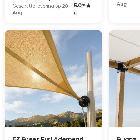
Aug
5.0
Geschatte levering op
20
/5
Aug
(1)
EZ Breez Furl Ademend
Bugna