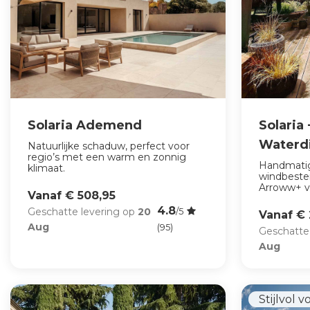
Solaria Ademend
Solaria 
Waterd
Natuurlijke schaduw, perfect voor
regio’s met een warm en zonnig
Handmatig
klimaat.
windbeste
Arroww+ v
Vanaf € 508,95
4.8
Geschatte levering op
20
/5
Vanaf € 
Aug
(95)
Geschatte
Aug
Stijlvol 