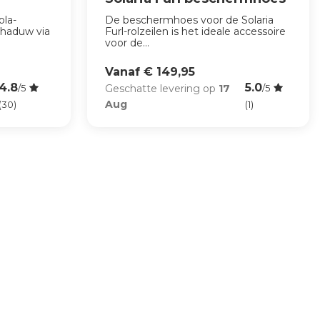
ola-
De beschermhoes voor de Solaria
chaduw via
Furl-rolzeilen is het ideale accessoire
voor de...
Vanaf € 149,95
4.8
5.0
Geschatte levering op
17
/5
/5
Aug
(30)
(1)