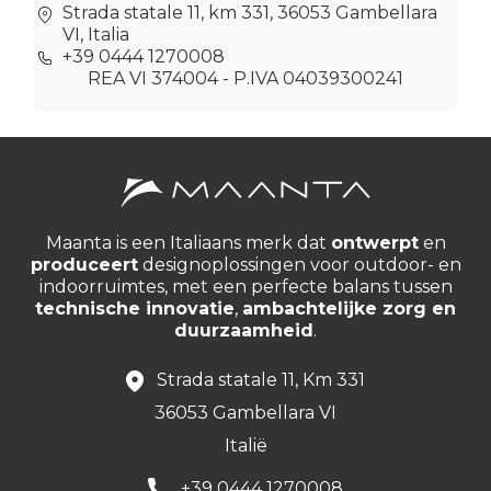
Strada statale 11, km 331, 36053 Gambellara
VI, Italia
+39 0444 1270008
REA VI 374004 - P.IVA 04039300241
Maanta is een Italiaans merk dat
ontwerpt
en
produceert
designoplossingen voor outdoor- en
indoorruimtes, met een perfecte balans tussen
technische innovatie
,
ambachtelijke zorg en
duurzaamheid
.
Strada statale 11, Km 331
36053 Gambellara VI
Italië
+39 0444 1270008