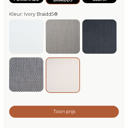
Kleur: Ivory Braidd5®
White Braidd5®
Cloud/White Braidd5®
Graphite Br
Black/White Braidd5®
Ivory Braidd5®
Toon prijs