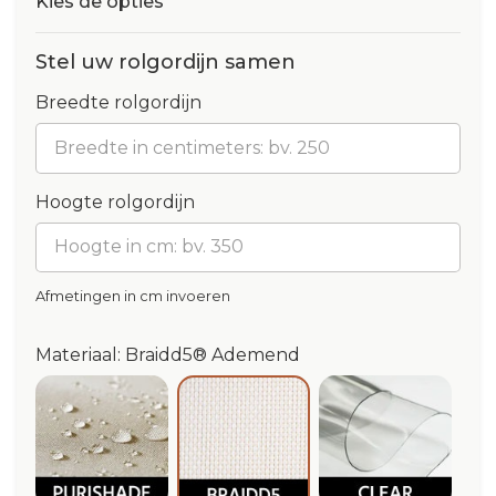
Kies de opties
Stel uw rolgordijn samen
Breedte rolgordijn
Hoogte rolgordijn
Afmetingen in cm invoeren
Materiaal: Braidd5® Ademend
Purishade® Waterdicht
Clear®
Braidd5® Ademend