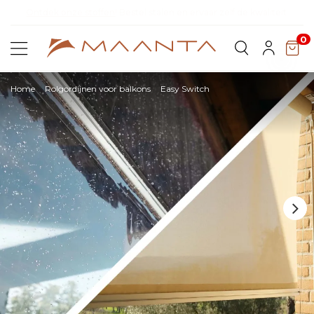
teit
Ontdek Lyra T6,
de nieuwe bioklimatische pergola
0
Home
Rolgordijnen voor balkons
Easy Switch