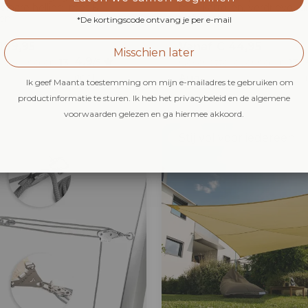
telbare helling, met 6
met katrollen, verdrievoud
en.
trekkracht.
*De kortingscode ontvang je per e-mail
199,95
Vanaf € 44,95
Misschien later
4.9
 levering op
13
Geschatte levering op
13
/5
Aug
(188)
Ik geef Maanta toestemming om mijn e-mailadres te gebruiken om
productinformatie te sturen. Ik heb het privacybeleid en de algemene
voorwaarden gelezen en ga hiermee akkoord.
Stijlvol voor iedereen