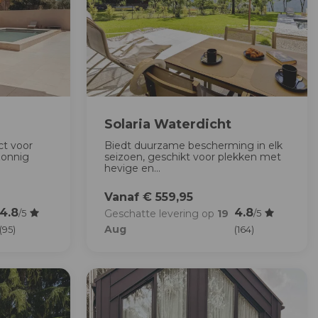
Solaria Waterdicht
ct voor
Biedt duurzame bescherming in elk
zonnig
seizoen, geschikt voor plekken met
hevige en...
Vanaf € 559,95
4.8
4.8
Geschatte levering op
19
/5
/5
Aug
(95)
(164)