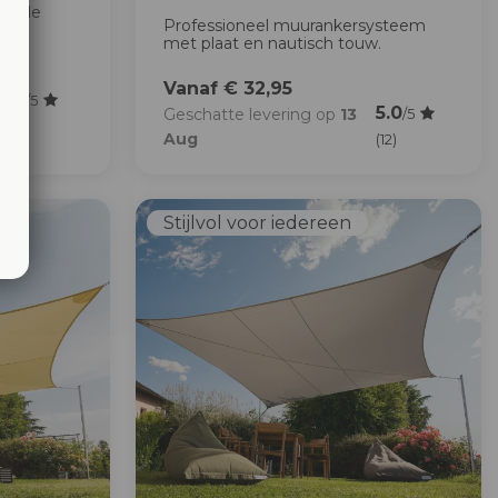
igt de
Professioneel muurankersysteem
met plaat en nautisch touw.
Vanaf € 32,95
4.9
/5
5.0
Geschatte levering op
13
/5
(170)
Aug
(12)
Stijlvol voor iedereen