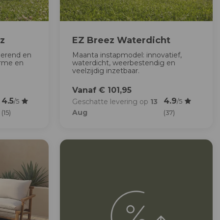
z
EZ Breez Waterdicht
lerend en
Maanta instapmodel: innovatief,
arme en
waterdicht, weerbestendig en
veelzijdig inzetbaar.
Vanaf € 101,95
4.5
4.9
Geschatte levering op
13
/5
/5
Aug
(15)
(37)