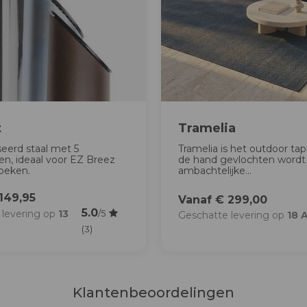
t
Tramelia
eerd staal met 5
Tramelia is het outdoor tap
n, ideaal voor EZ Breez
de hand gevlochten wordt
oeken.
ambachtelijke...
149,95
Vanaf € 299,00
5.0
 levering op
13
/5
Geschatte levering op
18 
(3)
Klantenbeoordelingen