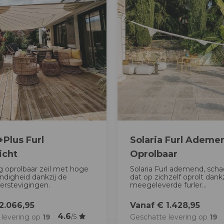
+Plus Furl
Solaria Furl Ademe
icht
Oprolbaar
 oprolbaar zeil met hoge
Solaria Furl ademend, sch
ndigheid dankzij de
dat op zichzelf oprolt dankz
erstevigingen.
meegeleverde furler...
2.066,95
Vanaf € 1.428,95
4.6
 levering op
19
Geschatte levering op
19
/5