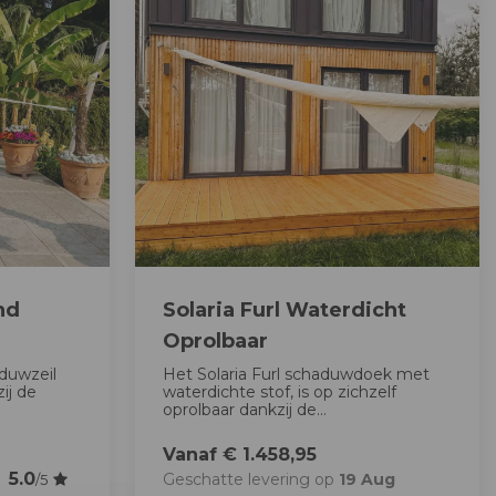
nd
Solaria Furl Waterdicht
Oprolbaar
aduwzeil
Het Solaria Furl schaduwdoek met
ij de
waterdichte stof, is op zichzelf
oprolbaar dankzij de...
Vanaf € 1.458,95
5.0
Geschatte levering op
19 Aug
/5