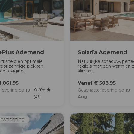
 +Plus Ademend
Solaria Ademend
e frisheid en optimale
Natuurlijke schaduw, perfe
 voor zonnige plekken.
regio’s met een warm en 
rsteviging...
klimaat.
1.061,95
Vanaf € 508,95
4.7
 levering op
19
Geschatte levering op
19
/5
Aug
(45)
erwachting