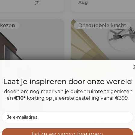
Aug
(31)
ekozen
Driedubbele kracht
Laat je inspireren door onze wereld
Ideeën om nog meer van je buitenruimte te genieten
én
€10*
korting op je eerste bestelling vanaf €399.
Email
Wand Kit Muscle x3
e mast van gegalvaniseerd
Wandplaat en professionel
Laten we samen beginnen