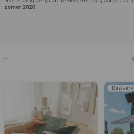
Neem rustig de tijd om te kiezen en zorg dat je klaar 
zomer 2026.
Bestverk