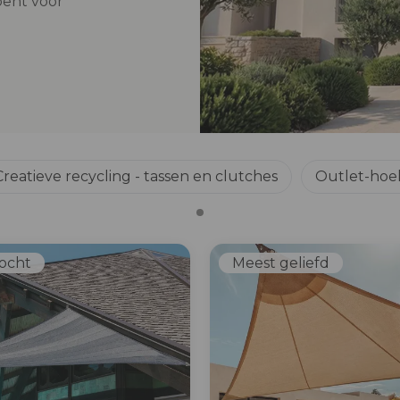
bent voor
Creatieve recycling - tassen en clutches
Outlet-hoe
ocht
Meest geliefd