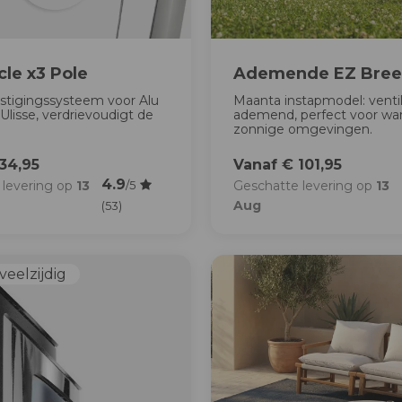
cle x3 Pole
Ademende EZ Bree
estigingssysteem voor Alu
Maanta instapmodel: venti
Ulisse, verdrievoudigt de
ademend, perfect voor w
.
zonnige omgevingen.
34,95
Vanaf € 101,95
4.9
 levering op
13
Geschatte levering op
13
/5
Aug
(53)
veelzijdig