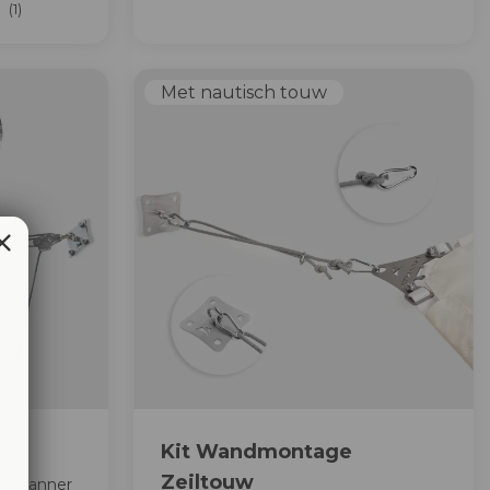
(1)
Met nautisch touw
Kit Wandmontage
Zeiltouw
e spanner