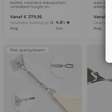
sterkte, meerdere ankerpunten,
staal, vers
verstelbare hoogte en...
ankerpunt
Vanaf € 379,95
Vanaf € 
4.8
Geschatte levering op
13
Geschatte
/5
Aug
Aug
(144)
Met spansysteem