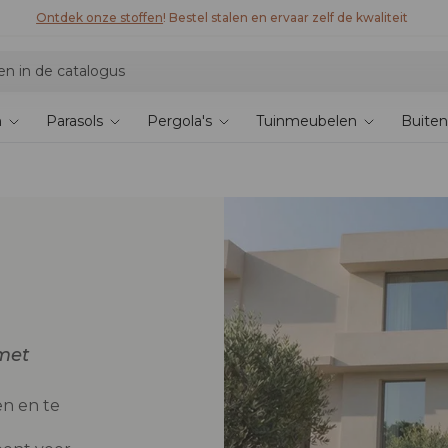
n
Parasols
Pergola's
Tuinmeubelen
Buiten
met
n en te