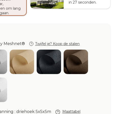
in 27 seconden.
r,
en om lang
gaan.
ory Meshnet®
Twijfel je? Koop de stalen
oud Meshnet®
Beige Meshnet®
Graphite Meshnet®
Dark Corten Mesh
®
®
ite Meshnet®
anning : driehoek 5x5x5m
Maattabel