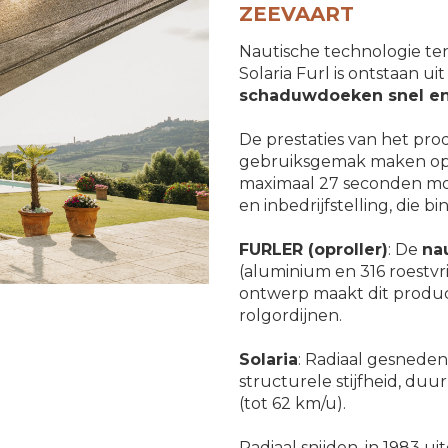
ZEEVAART
Nautische technologie ten
Solaria Furl is ontstaan 
schaduwdoeken snel en v
De prestaties van het pro
gebruiksgemak maken ope
maximaal 27 seconden moge
en inbedrijfstelling, die b
FURLER (oproller)
: De
na
(aluminium en 316 roestvri
ontwerp maakt dit produc
rolgordijnen.
Solaria
: Radiaal gesneden
structurele stijfheid, d
(tot 62 km/u).
Radiaal snijden, in 1983 