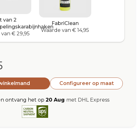
t van 2
FabriClean
pelingskarabijnhaken
Waarde van € 14,95
van € 29,95
5
 winkelmand
Configureer op maat
en ontvang het op
20 Aug
met DHL Express