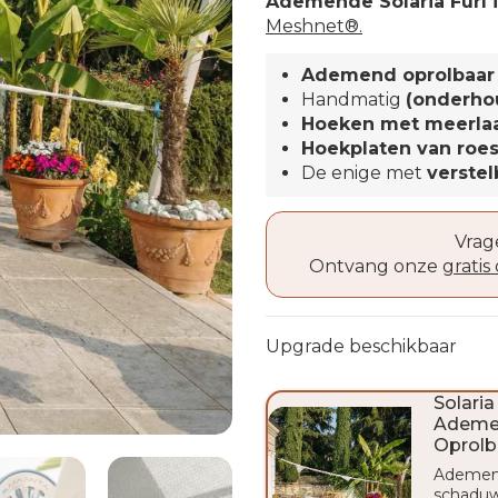
Ademende Solaria Furl i
Meshnet®.
Ademend oprolbaar 
Handmatig
(onderhou
Hoeken met meerlaa
Hoekplaten van roest
De enige met
verste
Vrag
Ontvang onze
grati
Upgrade beschikbaar
Solaria
Ademe
Oprolb
Ademend
schadu