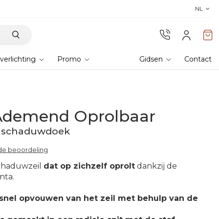
Ontdek de collectie 2026 en 
NL
verlichting
Promo
Gidsen
Contact
l Ademend Oprolbaar
r schaduwdoek
rde beoordeling
chaduwzeil
dat op zichzelf oprolt
dankzij de
nta.
snel opvouwen van het zeil met behulp van de