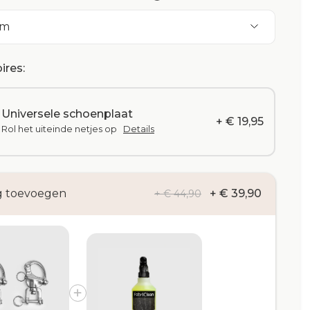
5m
ires:
Universele schoenplaat
+ € 19,95
Rol het uiteinde netjes op
Details
g toevoegen
+ € 39,90
+ € 44,90