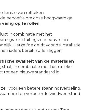
 dienste van rolluiken.
uit de behoefte om onze hoogwaardige
eilig op te rollen
.
duct in combinatie met het
nings- en sluitingsmanoeuvres in
lijk. Hetzelfde geldt voor de installatie
innen ieders bereik zullen liggen.
utische kwaliteit van de materialen
j staal) in combinatie met het unieke
t tot een nieuwe standaard in
 zeil voor een betere spanningsverdeling,
uurzaamheid en verbeterde windweerstand
uitgevonden door zeilontwerper Tom