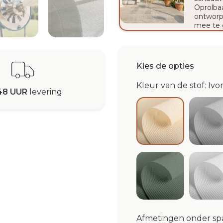
Oprolbaa
ontworp
mee te 
Kies de opties
Kleur van de stof: Iv
48 UUR
levering
Cl
Ivory Meshnet
Sage Meshnet
Wh
Afmetingen onder sp