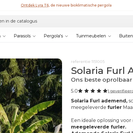
Ontdek Lyra T6,
de nieuwe bioklimatische pergola
n
Parasols
Pergola's
Tuinmeubelen
Buiten
referentie
1151005
Solaria Fur
Ons beste oprolbaa
5.0
1 geverifiee
Solaria Furl ademend,
s
meegeleverde
furler
Maa
Een ideale oplossing voor
meegeleverde furler.