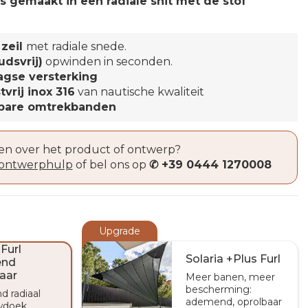
s gemaakt in een radiale snit met de stof
zeil
met radiale snede.
dsvrij)
opwinden in seconden.
gse versterking
vrij inox 316
van nautische kwaliteit
lbare omtrekbanden
en over het product of ontwerp?
s ontwerphulp
of bel ons op
✆ +39 0444 1270008
Upgrade
 Furl
Solaria +Plus Furl
nd
aar
Meer banen, meer
bescherming:
 radiaal
ademend, oprolbaar
wdoek.