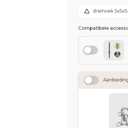
driehoek 5x5x
Compatibele accesso
Aanbiedin