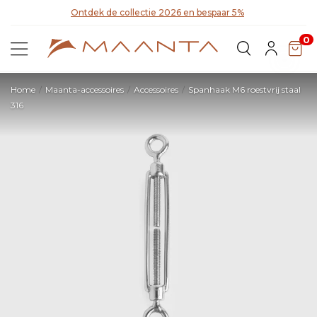
Ontdek de collectie 2026 en bespaar 5%
Ont
0
Home
Maanta-accessoires
Accessoires
Spanhaak M6 roestvrij staal
316