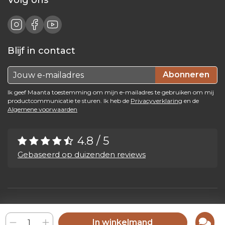
Blijf in contact
Abonneren
Ik geef Maanta toestemming om mijn e-mailadres te gebruiken om mij
productcommunicatie te sturen. Ik heb de
Privacyverklaring
en de
Algemene voorwaarden
4.8 / 5
Gebaseerd op duizenden reviews
Maanta by Bega Srl SB - P.IVA 04039300241 - REA VI 374004
Privacy Policy
-
Cookie Policy
-
Cookie Preference
-
Whistleblowing
In winkelmand