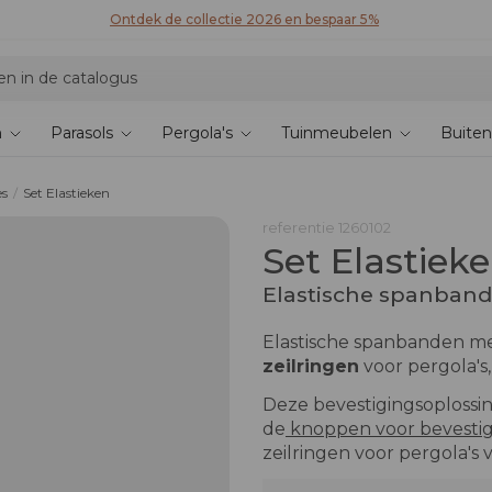
Ontdek de collectie 2026 en bespaar 5%
n
Parasols
Pergola's
Tuinmeubelen
Buiten
es
Set Elastieken
referentie
1260102
Set Elastiek
Elastische spanband
Elastische spanbanden met
zeilringen
voor pergola's,
Deze bevestigingsoplossi
de
knoppen voor bevesti
zeilringen voor pergola's 