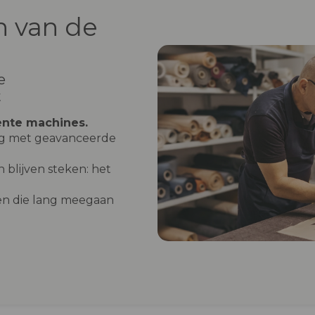
 van de
e
t
ente machines.
og met geavanceerde
 blijven steken: het
n die lang meegaan