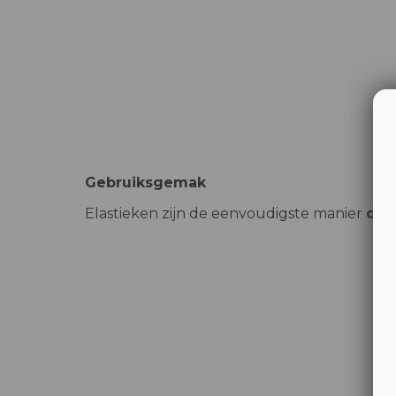
Gebruiksgemak
Elastieken zijn de eenvoudigste manier
om 