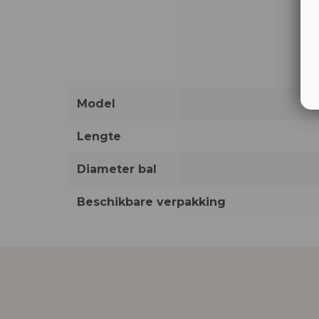
Model
Lengte
Diameter bal
Beschikbare verpakking