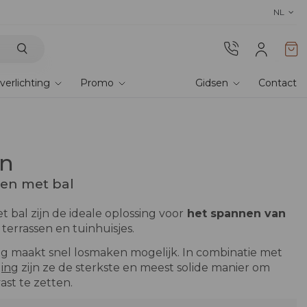
Ontdek onze stoffen
! Bestel stalen en er
NL
verlichting
Promo
Gidsen
Contact
en
en met bal
 bal zijn de ideale oplossing voor
het spannen van
 terrassen en tuinhuisjes.
ng maakt snel losmaken mogelijk. In combinatie met
ging
zijn ze de sterkste en meest solide manier om
vast te zetten.