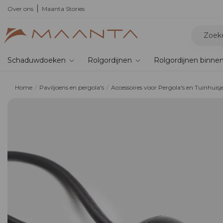
,
de nieuwe bioklimatische pergola
Over ons
Maanta Stories
Schaduwdoeken
Rolgordijnen
Rolgordijnen binne
Home
Paviljoens en pergola's
Accessoires voor Pergola's en Tuinhuisj