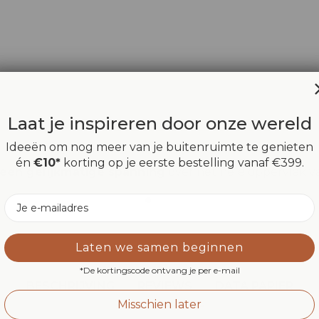
Laat je inspireren door onze wereld
Ideeën om nog meer van je buitenruimte te genieten
én
€10*
korting op je eerste bestelling vanaf €399.
een gelijkmatige spanning
over het hele oppervlak van
Email
Laten we samen beginnen
*De kortingscode ontvang je per e-mail
BESCHRIJVING
REVIEWS
DATA PAPIER
Misschien later