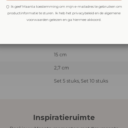
Ik geef Maanta toestemming om mijn e-mailadres te gebruiken om
BESCHRIJVING
REVIEWS
DATA PAPIER
productinformatie te sturen. Ik heb het privacybeleid en de algemene
voorwaarden gelezen en ga hiermee akkoord.
Elastische spanbanden met bal
15 cm
2,7 cm
Set 5 stuks, Set 10 stuks
Inspiratieruimte