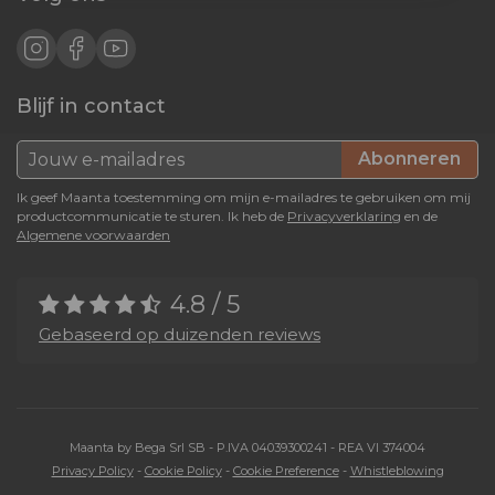
Blijf in contact
Abonneren
Ik geef Maanta toestemming om mijn e-mailadres te gebruiken om mij
productcommunicatie te sturen. Ik heb de
Privacyverklaring
en de
Algemene voorwaarden
4.8 / 5
Gebaseerd op duizenden reviews
Maanta by Bega Srl SB - P.IVA 04039300241 - REA VI 374004
Privacy Policy
-
Cookie Policy
-
Cookie Preference
-
Whistleblowing