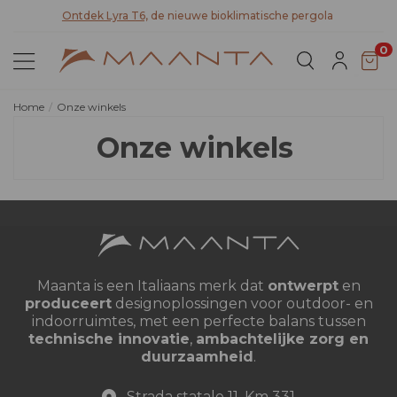
teit
Ontdek Lyra T6,
de nieuwe bioklimatische pergola
0
Home
Onze winkels
Onze winkels
Maanta is een Italiaans merk dat
ontwerpt
en
produceert
designoplossingen voor outdoor- en
indoorruimtes, met een perfecte balans tussen
technische innovatie
,
ambachtelijke zorg en
duurzaamheid
.
Strada statale 11, Km 331