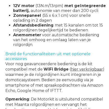
12V motor
(13N.m/13rpm)
met geïntegreerde
batterij,
autonomie van meer dan 200 cycli
Zonnepaneel
(55 x 6 x 1 cm) voor snelle
oplading in 2 dagen
Afstandsbediening
met 15 kanalen om tot 15
rolgordijnen tegelijkertijd te bedienen
Anemometer
voor automatische bediening
van het omhoog en omlaag laten van je
rolgordijn.
Breid de functionaliteiten uit met optionele
accessoires
Voor nog geavanceerdere bediening is de kit
compatibel met de
WiFi Bridge
(
hier verkrijgbaar
)
waarmee je de rolgordijnen kunt integreren in je
domoticasysteem. Bedien ze eenvoudig via je
smartphone of met spraakopdrachten via Amazon
Echo, Google Home of IFTTT.
Opmerking
: De Motorkit is uitsluitend compatibel
met Maanta rolgordijnen en vervangt het