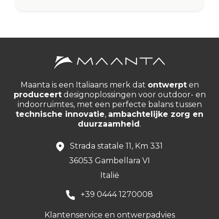
Maanta is een Italiaans merk dat
ontwerpt
en
produceert
designoplossingen voor outdoor- en
indoorruimtes, met een perfecte balans tussen
technische innovatie
,
ambachtelijke zorg en
duurzaamheid
.
Strada statale 11, Km 331
36053 Gambellara VI
Italië
+39 0444 1270008
Klantenservice en ontwerpadvies