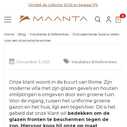
Ontdek de collectie 2026 en bespaar 5%
Ont
0
Home
Blog
Installaties & Referenties
Drie ademende Solaria zeilen
voor een dramatische entree
December 3, 2021
Installaties & Referenties
Onze klant woont in de buurt van Rome. Zijn
moderne villa met zijn glazen gevels en houten
omlijstingen is omgeven door een groene tuin.
Voor de ingang, tussen het uniforme groene
gazon en het huis, ligt een tegelvloer. Dit is het
gebied dat onze klant wil
bedekken om de
glazen fronten te beschermen tegen de
zon. Hiervoor koos hij onze op maat