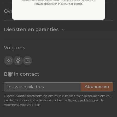
voorwaarden gelezen en ga hiermee akkoord.
Over ons
Diensten en garanties
Volg ons
Blijf in contact
Abonneren
Ik geef Maanta toestemming om mijn e-mailadres te gebruiken om mij
productcommunicatie te sturen. Ik heb de
Privacyverklaring
en de
Algemene voorwaarden