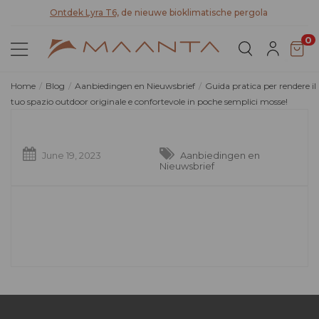
Ontdek Lyra T6,
de nieuwe bioklimatische pergola
Ont
0
Home
Blog
Aanbiedingen en Nieuwsbrief
Guida pratica per rendere il
tuo spazio outdoor originale e confortevole in poche semplici mosse!
June 19, 2023
Aanbiedingen en
Nieuwsbrief