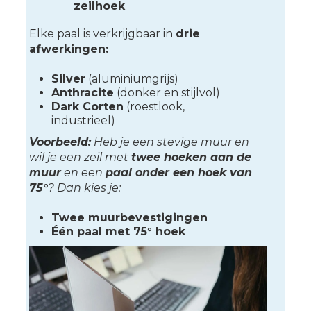
zeilhoek
Elke paal is verkrijgbaar in
drie
afwerkingen:
Silver
(aluminiumgrijs)
Anthracite
(donker en stijlvol)
Dark Corten
(roestlook,
industrieel)
Voorbeeld:
Heb je een stevige muur en
wil je een zeil met
twee hoeken aan de
muur
en een
paal onder een hoek van
75°
? Dan kies je:
Twee muurbevestigingen
Één paal met 75° hoek