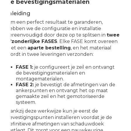
de bevestigingsmaterialen
Inleiding
Om een perfect resultaat te garanderen,
hebben we de configuratie en installatie
vereenvoudigd door deze op te splitsen in
twee
afzonderlijke FASES
. Elke FASE komt overeen
met een
aparte bestelling
, en het materiaal
wordt in twee leveringen verzonden:
FASE 1:
je configureert je zeil en ontvangt
de bevestigingsmaterialen en
montagematerialen.
FASE 2:
je bevestigt de afmetingen van de
ankerpunten en ontvangt het op maat
gemaakte zeil en het gemotoriseerde
systeem.
Dankzij deze werkwijze kun je eerst de
bevestigingspunten installeren voordat je de
definitieve afmetingen van schaduwdoek
vastlegt. Dit zorgt voor een nauwkeurige