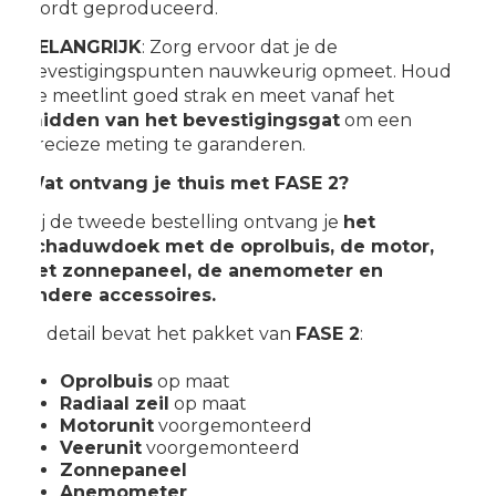
wordt geproduceerd.
BELANGRIJK
: Zorg ervoor dat je de
bevestigingspunten nauwkeurig opmeet. Houd
de meetlint goed strak en meet vanaf het
midden van het bevestigingsgat
om een
precieze meting te garanderen.
Wat ontvang je thuis met FASE 2?
Bij de tweede bestelling ontvang je
het
schaduwdoek met de oprolbuis, de motor,
het zonnepaneel, de anemometer en
andere accessoires.
In detail bevat het pakket van
FASE 2
:
Oprolbuis
op maat
Radiaal zeil
op maat
Motorunit
voorgemonteerd
Veerunit
voorgemonteerd
Zonnepaneel
Anemometer