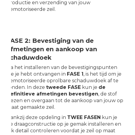
productie en verzending van jouw
gemotoriseerde zeil.
FASE 2: Bevestiging van de
afmetingen en aankoop van
schaduwdoek
Na het installeren van de bevestigingspunten
die je hebt ontvangen in
FASE 1
, is het tijd om je
gemotoriseerde oprolbare schaduwdoek af te
ronden. In deze
tweede FASE
kun je
de
definitieve afmetingen bevestigen
, de stof
kiezen en overgaan tot de aankoop van jouw op
maat gemaakte zeil.
Dankzij deze opdeling in
TWEE FASEN
kun je
de draagconstructie op je gemak installeren en
elk detail controleren voordat je zeil op maat