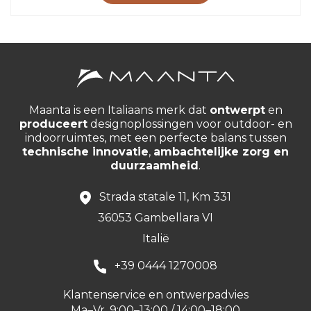
Maanta is een Italiaans merk dat
ontwerpt
en
produceert
designoplossingen voor outdoor- en
indoorruimtes, met een perfecte balans tussen
technische innovatie
,
ambachtelijke zorg en
duurzaamheid
.
Strada statale 11, Km 331
36053 Gambellara VI
Italië
+39 0444 1270008
Klantenservice en ontwerpadvies
Ma–Vr, 9:00–13:00 / 14:00–18:00