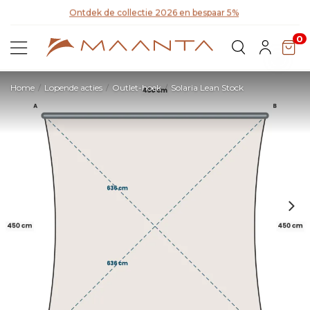
Ontdek de collectie 2026 en bespaar 5%
Ont
0
Home
Lopende acties
Outlet-hoek
Solaria Lean Stock