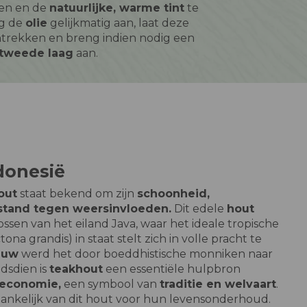
gen en de
natuurlijke, warme tint
te
g de
olie
gelijkmatig aan, laat deze
ntrekken en breng indien nodig een
tweede laag
aan.
donesië
out
staat bekend om zijn
schoonheid,
tand tegen weersinvloeden.
Dit edele
hout
ssen van het eiland Java, waar het ideale tropische
na grandis) in staat stelt zich in volle pracht te
euw
werd het door boeddhistische monniken naar
dsdien is
teakhout
een essentiële hulpbron
economie,
een symbool van
traditie en welvaart
.
hankelijk van dit hout voor hun levensonderhoud.