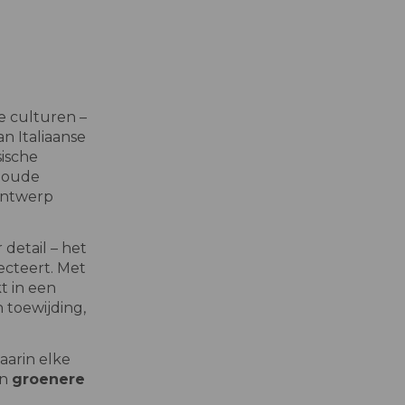
 culturen –
n Italiaanse
ische
n oude
ntwerp
 detail – het
ecteert. Met
t in een
 toewijding,
waarin elke
en
groenere