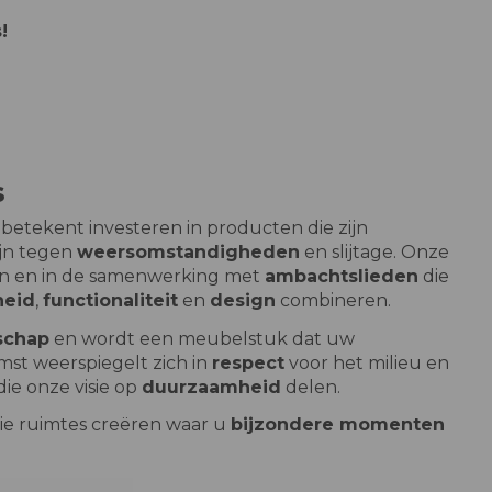
!
s
betekent investeren in producten die zijn
ijn tegen
weersomstandigheden
en slijtage. Onze
ffen en in de samenwerking met
ambachtslieden
die
heid
,
functionaliteit
en
design
combineren.
schap
en wordt een meubelstuk dat uw
mst weerspiegelt zich in
respect
voor het milieu en
e onze visie op
duurzaamheid
delen.
ie ruimtes creëren waar u
bijzondere momenten