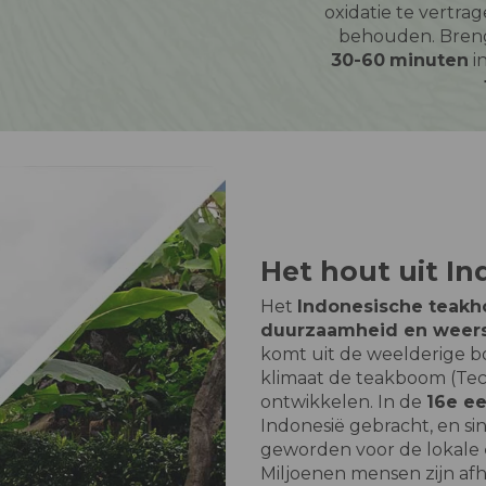
oxidatie te vertra
behouden. Bren
30-60
minuten
i
Het hout uit In
Het
Indonesische teakh
duurzaamheid en weers
komt uit de weelderige bo
klimaat de teakboom (Tecto
ontwikkelen. In de
16e e
Indonesië gebracht, en sin
geworden voor de lokale
Miljoenen mensen zijn af