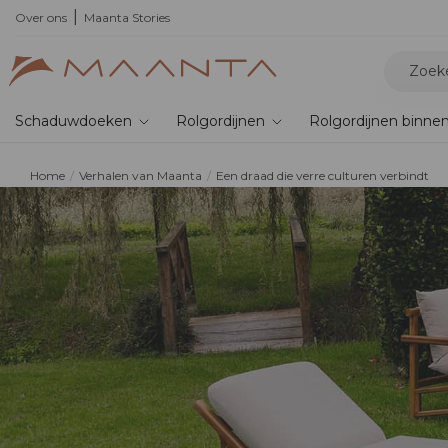
,
de nieuwe bioklimatische pergola
Over ons
Maanta Stories
Schaduwdoeken
Rolgordijnen
Rolgordijnen binne
Home
Verhalen van Maanta
Een draad die verre culturen verbindt