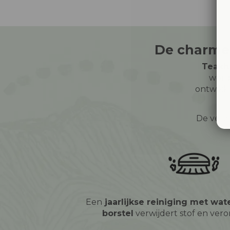
De charme 
Teakh
word
ontwikk
De verz
Een
jaarlijkse reiniging met wat
borstel
verwijdert stof en vero