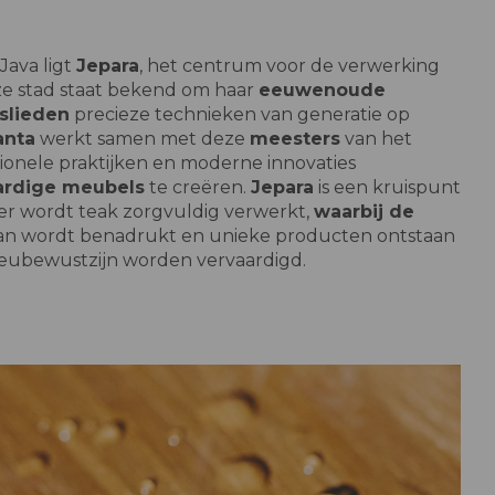
Java ligt
Jepara
, het centrum voor de verwerking
ze stad staat bekend om haar
eeuwenoude
slieden
precieze technieken van generatie op
anta
werkt samen met deze
meesters
van het
itionele praktijken en moderne innovaties
rdige meubels
te creëren.
Jepara
is een kruispunt
ier wordt teak zorgvuldig verwerkt,
waarbij de
an wordt benadrukt en unieke producten ontstaan
lieubewustzijn worden vervaardigd.