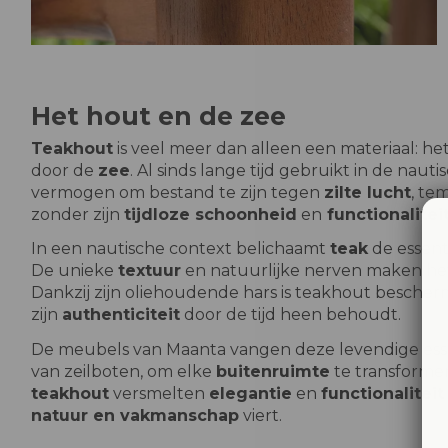
Het hout en de zee
Teakhout
is veel meer dan alleen een materiaal: he
door de
zee
. Al sinds lange tijd gebruikt in de nau
vermogen om bestand te zijn tegen
zilte lucht
, te
zonder zijn
tijdloze schoonheid
en
functionalitei
In een nautische context belichaamt
teak
de essent
De unieke
textuur
en natuurlijke nerven maken het 
Dankzij zijn oliehoudende hars is teakhout besche
zijn
authenticiteit
door de tijd heen behoudt.
De meubels van Maanta vangen deze levendige esse
van zeilboten, om elke
buitenruimte
te transforme
teakhout
versmelten
elegantie
en
functionaliteit
natuur en vakmanschap
viert.