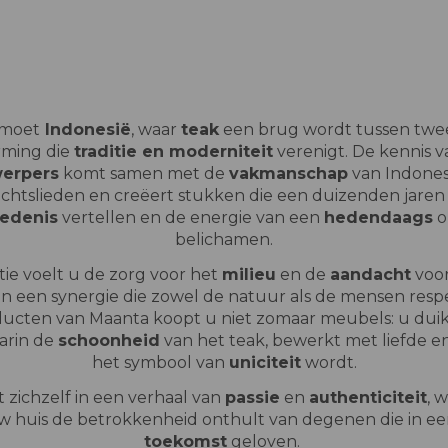
tmoet
Indonesië
, waar
teak
een brug wordt tussen twee
rming die
traditie en moderniteit
verenigt. De kennis va
erpers
komt samen met de
vakmanschap
van Indones
htslieden en creëert stukken die een duizenden jare
edenis
vertellen en de energie van een
hedendaags
o
belichamen.
tie voelt u de zorg voor het
milieu
en de
aandacht
voor
an een synergie die zowel de natuur als de mensen resp
ucten van Maanta koopt u niet zomaar meubels: u duik
arin de
schoonheid
van het teak, bewerkt met liefde en
het symbool van
uniciteit
wordt.
 zichzelf in een verhaal van
passie
en
authenticiteit
, 
w huis de betrokkenheid onthult van degenen die in e
toekomst
geloven.