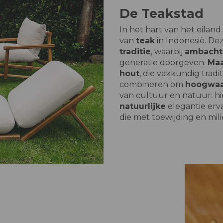
De Teakstad
In het hart van het eiland 
van
teak
in Indonesië. De
traditie
, waarbij
ambacht
generatie doorgeven.
Ma
hout
, die vakkundig trad
combineren om
hoogwaa
van cultuur en natuur: h
natuurlijke
elegantie erv
die met toewijding en mi