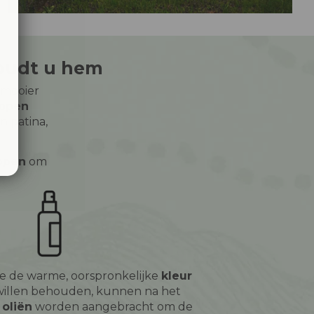
houdt u hem
 mooier
appen
n patina,
ppen
om
e de warme, oorspronkelijke
kleur
willen behouden, kunnen na het
e
oliën
worden aangebracht om de