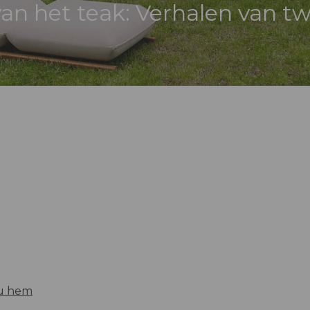
an het teak: Verhalen van t
 u hem