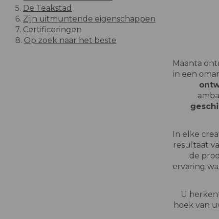
5.
De Teakstad
6.
Zijn uitmuntende eigenschappen
7.
Certificeringen
8.
Op zoek naar het beste
Maanta on
in een oma
ontw
ambac
geschi
In elke crea
resultaat v
de prod
ervaring wa
U herkent
hoek van u