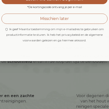
*De kortingscode ontvang je per e-mail
Misschien later
die met de tijd groeit: zo onder
Ik geef Maanta toestemming om mijn e-mailadres te gebruiken om
out
is een uniek materiaal dat na verloop van tijd steeds
productinformatie te sturen. Ik heb het privacybeleid en de algemene
t. Naast het behoud van zijn
uitzonderlijke eigensch
voorwaarden gelezen en ga hiermee akkoord.
elt het door het
natuurlijke oxidatieproces
een zilvere
waardoor het een
onmiskenbaar karakter
krijgt.
orging van
teak
vereist slechts enkele
eenvoudige sta
de
schoonheid
ervan in de loop der tijd te behouden.
er en een zachte
Voor degenen di
ntreinigingen.
van het hout 
reinigen special