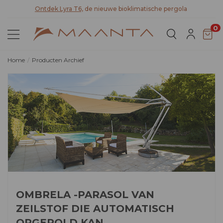
teit
Ontdek Lyra T6,
de nieuwe bioklimatische pergola
0
Home
Producten Archief
OMBRELA -PARASOL VAN
ZEILSTOF DIE AUTOMATISCH
OPGEROLD KAN