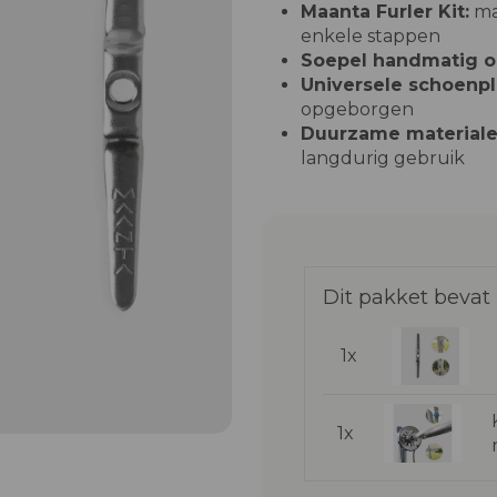
Maanta Furler Kit:
ma
enkele stappen
Soepel handmatig op
Universele schoenpl
opgeborgen
Duurzame materiale
langdurig gebruik
Dit pakket bevat
1x
1x