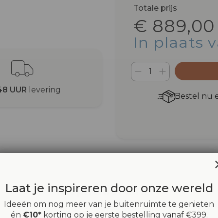
Totale prijs
€ 889,00
In plaats 
48 UUR
levering
Bestel nu 
Laat je inspireren door onze wereld
Inspiratieruimte
Ideeën om nog meer van je buitenruimte te genieten
Deel jouw Maanta-momenten met #mymaanta
én
€10*
korting op je eerste bestelling vanaf €399.