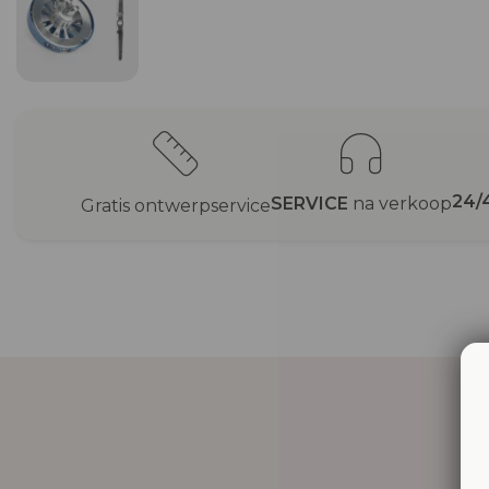
24/
SERVICE
na verkoop
Gratis ontwerpservice