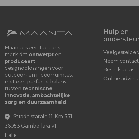
Hulp en
ondersteu
Maanta is een Italiaans
Veelgestelde 
merk dat
ontwerpt
en
Neem contact
produceert
designoplossingen voor
Bestelstatus
outdoor- en indoorruimtes,
Online advise
met een perfecte balans
tussen
technische
innovatie
,
ambachtelijke
zorg en duurzaamheid
.
Strada statale 11, Km 331
36053 Gambellara VI
Italië