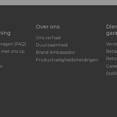
Over ons
Die
ning
gar
Ons verhaal
vragen (FAQ)
Verz
Duurzaamheid
 met ons op
Beta
Brand Ambassador
Reto
Productveiligheidsmeldingen
ur
Gara
Stofs