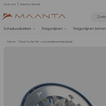
,
de nieuwe bioklimatische pergola
Over ons
Maanta Stories
Schaduwdoeken
Rolgordijnen
Rolgordijnen binne
Home
Pack Furler Kit + universele schoenplaat