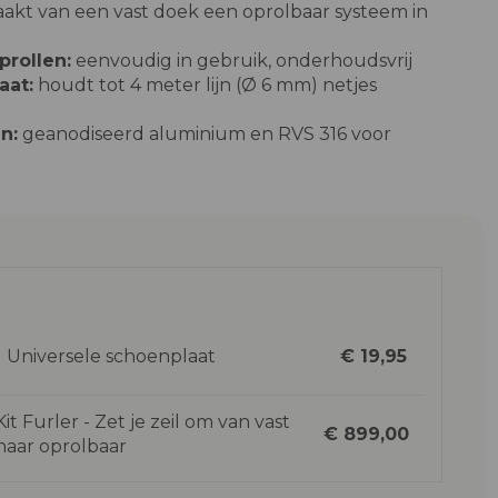
akt van een vast doek een oprolbaar systeem in
rollen:
eenvoudig in gebruik, onderhoudsvrij
aat:
houdt tot 4 meter lijn (Ø 6 mm) netjes
n:
geanodiseerd aluminium en RVS 316 voor
Universele schoenplaat
€ 19,95
Kit Furler - Zet je zeil om van vast
€ 899,00
naar oprolbaar