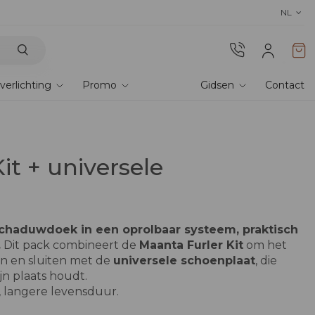
Ontdek onze stoffen
! Bestel stalen en er
NL
verlichting
Promo
Gidsen
Contact
it + universele
schaduwdoek in een oprolbaar systeem, praktisch
.
Dit pack combineert de
Maanta Furler Kit
om het
n en sluiten met de
universele schoenplaat
, die
ijn plaats houdt.
, langere levensduur.