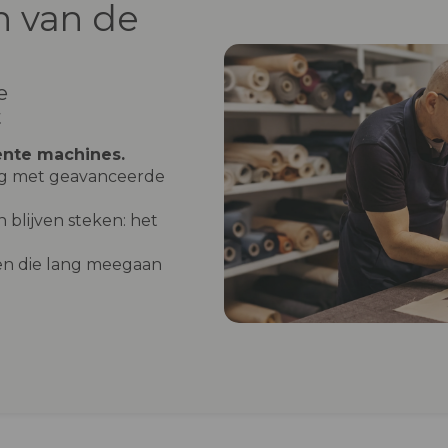
 van de
e
t
ente machines.
og met geavanceerde
 blijven steken: het
n die lang meegaan