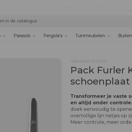
Ontdek de collectie 2026 en bespaar 5%
n
Parasols
Pergola's
Tuinmeubelen
Buiten
referentie
7001003
Pack Furler K
schoenplaat
Transformeer je vaste 
en altijd onder controle
doek eenvoudig te opene
overtollige lijn netjes op z
Meer controle, meer orde