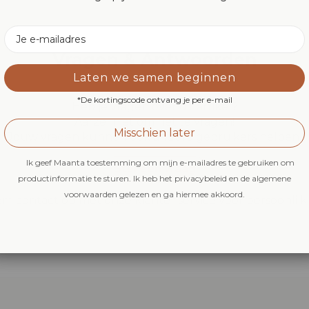
Email
Vragen & Antwoorden
Laten we samen beginnen
*De kortingscode ontvang je per e-mail
Heb je vragen over dit artikel?
Aarzel niet om het te vragen!
Misschien later
Jouw vragen kunnen ook andere gebruikers helpen.
Ik geef Maanta toestemming om mijn e-mailadres te gebruiken om
Stel een vraag
productinformatie te sturen. Ik heb het privacybeleid en de algemene
voorwaarden gelezen en ga hiermee akkoord.
m contact op met onze klantenservice voor persoonlijk 