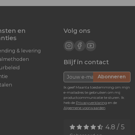
nsten en
Volg ons
anties
ending & levering
almethoden
Blijf in contact
urbeleid
ntie
Abonneren
talen
Ik geef Maanta toestemming om mijn
e-mailadres te gebruiken om mij
productcommunicatie te sturen. Ik
heb de
Privacyverklaring
en de
Algemene voorwaarden
4.8 / 5