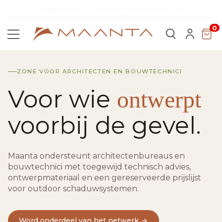
Ont
Ontdek de collectie 2026 en bespaar 5%
0
ZONE VOOR ARCHITECTEN EN BOUWTECHNICI
Voor wie
ontwerpt
voorbij de gevel.
Maanta ondersteunt architectenbureaus en
bouwtechnici met toegewijd technisch advies,
ontwerpmateriaal en een gereserveerde prijslijst
voor outdoor schaduwsystemen.
Word onderdeel van het netwerk