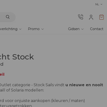
Ontdek onze stoffen
! Bestel stalen en er
NL
verlichting
Promo
Gidsen
Contact
cht Stock
rd
il
utlet categorie - Stock Sails vindt
u nieuwe en nooit
ill of Solaria modellen:
d voor onjuiste aankopen (kleuren / maten)
t teruggetrokken.