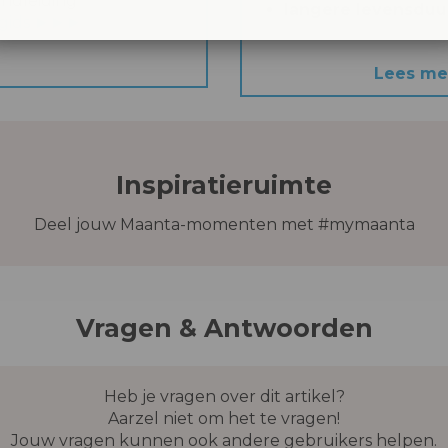
andleiding
langere levensduur
sgids ►►►
Lees me
Inspiratieruimte
Deel jouw Maanta-momenten met #mymaanta
Vragen & Antwoorden
Heb je vragen over dit artikel?
Aarzel niet om het te vragen!
Jouw vragen kunnen ook andere gebruikers helpen.