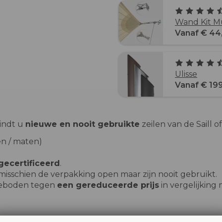
Wand Kit M
Vanaf € 44
Ulisse
Vanaf € 19
vindt u
nieuwe en nooit gebruikte
zeilen van de Saill o
n / maten)
ecertificeerd
.
misschien de verpakking open maar zijn nooit gebruikt.
ngeboden tegen
een gereduceerde prijs
in vergelijking me