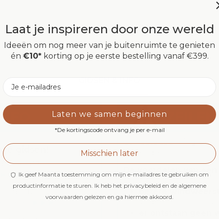
Laat je inspireren door onze wereld
Ideeën om nog meer van je buitenruimte te genieten
én
€10*
korting op je eerste bestelling vanaf €399.
GIDSEN & INFO
Email
INFO
ZEILE
Laten we samen beginnen
*De kortingscode ontvang je per e-mail
Correcte spanning is een
ze gidsen!
montage
Misschien later
ademend)?
De voordelen van een 
en ►►►
Ik geef Maanta toestemming om mijn e-mailadres te gebruiken om
productinformatie te sturen. Ik heb het privacybeleid en de algemene
betere windweers
n de luifels:
voorwaarden gelezen en ga hiermee akkoord.
slagen naar ankers)
 te meten ►►►
er ontstaan geen 