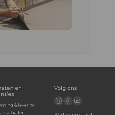
nsten en
Volg ons
anties
ending & levering
almethoden
Blijf in contact