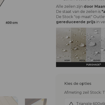
Alle zeilen zijn
door Maan
De staat van de zeilen is
"
De Stock "op maat" Outl
gereduceerde prijs
in ve
Kies de opties
Afmeting zeil Stock:
Triangle 600x