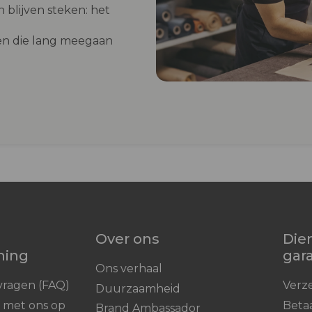
 blijven steken: het
n die lang meegaan
Over ons
Die
ning
gar
Ons verhaal
vragen (FAQ)
Verz
Duurzaamheid
 met ons op
Beta
Brand Ambassador