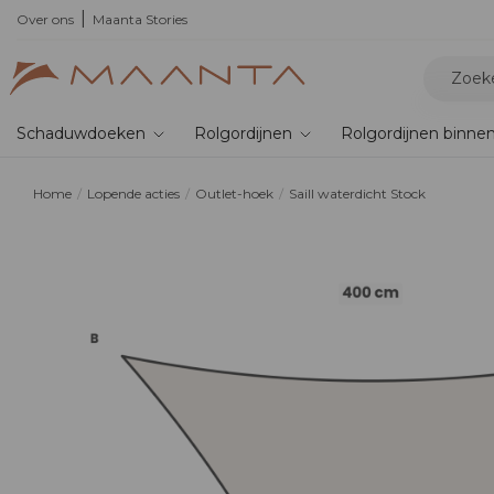
,
de nieuwe bioklimatische pergola
Over ons
Maanta Stories
Schaduwdoeken
Rolgordijnen
Rolgordijnen binne
Home
Lopende acties
Outlet-hoek
Saill waterdicht Stock