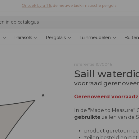
Ontdek de collectie 2026 en bespaar 5%
n
Parasols
Pergola's
Tuinmeubelen
Buiten
referentie
1070048
Saill waterdi
voorraad gerenovee
Gerenoveerd voorraadze
In de "Made to Measure" O
gebruikte
zeilen van de Sa
product geretourneer
zeilen besteld en nie