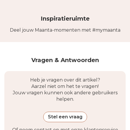
gebruik wanneer je ruimte wilt vrijmaken, of
uitstekende staat te houden.
het nu een privéterras is of een horecazaak
met tafels die je wilt herindelen, ook op
Inspiratieruimte
Nederlandse terrassen.
Deel jouw Maanta-momenten met #mymaanta
Vragen & Antwoorden
Heb je vragen over dit artikel?
Aarzel niet om het te vragen!
Jouw vragen kunnen ook andere gebruikers
helpen.
Stel een vraag
Of neem contact op met onze klantenservice