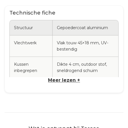
Technische fiche
Structuur
Gepoedercoat aluminium
Vlechtwerk
Vlak touw 45×18 mm, UV-
bestendig
Kussen
Dikte 4 cm, outdoor stof,
inbegrepen
sneldrogend schuim
Meer lezen +
Afmetingen
59 × 58 × 73 cm
(B×D×H)
Zithoogte
42,5 cm
Nettogewicht
3,24 kg