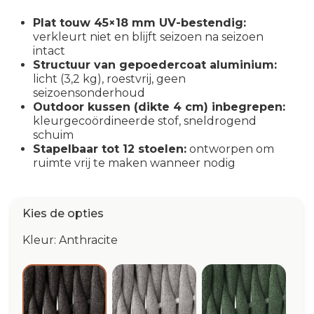
Plat touw 45×18 mm UV-bestendig:
verkleurt niet en blijft seizoen na seizoen
intact
Structuur van gepoedercoat aluminium:
licht (3,2 kg), roestvrij, geen
seizoensonderhoud
Outdoor kussen (dikte 4 cm) inbegrepen:
kleurgecoördineerde stof, sneldrogend
schuim
Stapelbaar tot 12 stoelen:
ontworpen om
ruimte vrij te maken wanneer nodig
Kies de opties
Kleur: Anthracite
Off White
Olive
Anthracite