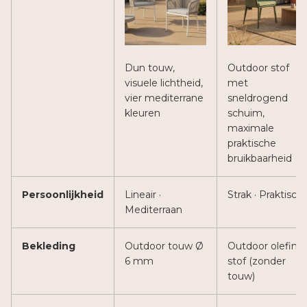
Dun touw,
Outdoor stof
visuele lichtheid,
met
vier mediterrane
sneldrogend
kleuren
schuim,
maximale
praktische
bruikbaarheid
Persoonlijkheid
Lineair ·
Strak · Praktisch
Mediterraan
Bekleding
Outdoor touw Ø
Outdoor olefin
6 mm
stof (zonder
touw)