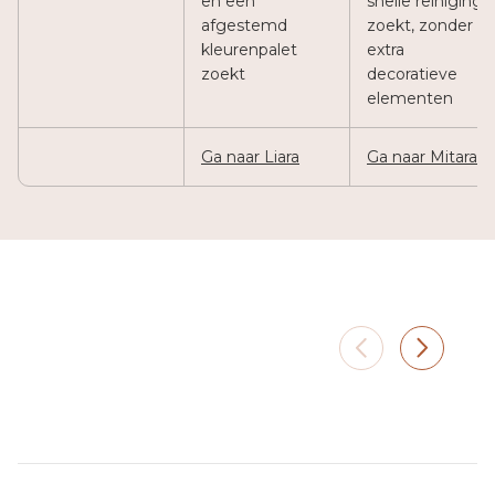
en een
snelle reiniging
afgestemd
zoekt, zonder
kleurenpalet
extra
zoekt
decoratieve
elementen
Ga naar Liara
Ga naar Mitara
Stedelijk terras
Privét
Voor wie zijn balkon omtovert tot
Een sti
een tweede woonkamer, waar
zonder
design net zo belangrijk is als
comfort
comfort.