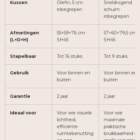
Kussen
Olefin, 5 cm ·
Sneldrogend
inbegrepen
schuim ·
inbegrepen
Afmetingen
55×59×76 cm ·
57×60×79,5 cm ·
(L×D×H)
SH45
SH45
Stapelbaar
Tot 16 stuks
Tot 9 stuks
Gebruik
Voor binnen en
Voor binnen en
buiten
buiten
Garantie
2 jaar
2 jaar
Ideaal voor
Voor wie visuele
Voor wie
lichtheid,
maximale
efficiënte
praktische
ruimtebenutting
bruikbaarheid en