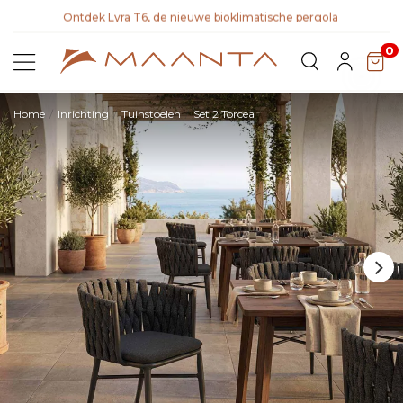
teit
Ontdek Lyra T6,
de nieuwe bioklimatische pergola
0
Home
Inrichting
Tuinstoelen
Set 2 Torcea