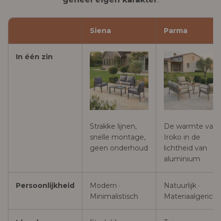
Siena
Parma
In één zin
Strakke lijnen,
De warmte van
snelle montage,
Iroko in de
geen onderhoud
lichtheid van
aluminium
Persoonlijkheid
Modern ·
Natuurlijk ·
Minimalistisch
Materiaalgericht