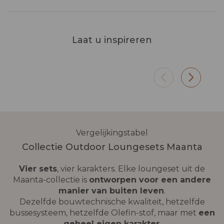
Terras
Tuin
Laat u inspireren
Flat-pack formaat voor leveringen
Een wo
in appartementencomplexen. De
hemel 
lichte aluminium constructie roest
Olefin 
niet en laat geen vlekken achter.
zonnest
Vergelijkingstabel
Collectie Outdoor Loungesets Maanta
Vier sets
, vier karakters. Elke loungeset uit de
Maanta-collectie is
ontworpen voor een andere
manier van buiten leven
.
Dezelfde bouwtechnische kwaliteit, hetzelfde
bussesysteem, hetzelfde Olefin-stof, maar met
een
geheel eigen karakter
.