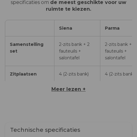
specificaties om
de meest geschikte voor uw
ruimte te kiezen.
Siena
Parma
Samenstelling
2-zits bank + 2
2-zits bank + 2
set
fauteuils +
fauteuils +
salontafel
salontafel
Zitplaatsen
4 (2-zits bank)
4 (2-zits bank)
Meer lezen +
Afmetingen
Bank (B×D×H):
Bank (B×D×H):
130×70×68 cm
125×69×74 cm
Fauteuil
Fauteuil
(B×D×H):
(B×D×H):
64×70×68 cm
66×69×74 cm
Salontafel
Salontafel
Technische specificaties
(B×D×H):
(B×D×H):