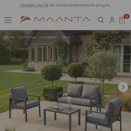
teit
Ontdek Lyra T6,
de nieuwe bioklimatische pergola
0
Home
Inrichting
Loungeset
Siena