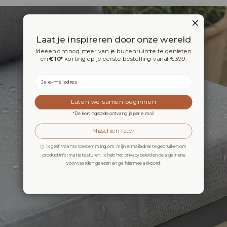
Laat je inspireren door onze wereld
Ideeën om nog meer van je buitenruimte te genieten
én
€10*
korting op je eerste bestelling vanaf €399.
Email
Laten we samen beginnen
*De kortingscode ontvang je per e-mail
Misschien later
Ik geef Maanta toestemming om mijn e-mailadres te gebruiken om
productinformatie te sturen. Ik heb het privacybeleid en de algemene
voorwaarden gelezen en ga hiermee akkoord.