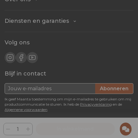
Diensten en garanties
Volg ons
Blijf in contact
Abonneren
Ik geef Maanta toestemming om mijn e-mailadres te gebruiken om mij
productcommunicatie te sturen. Ik heb de
Privacyverklaring
en de
Algemene voorwaarden
4.8 / 5
In winkelmand
Gebaseerd op duizenden reviews