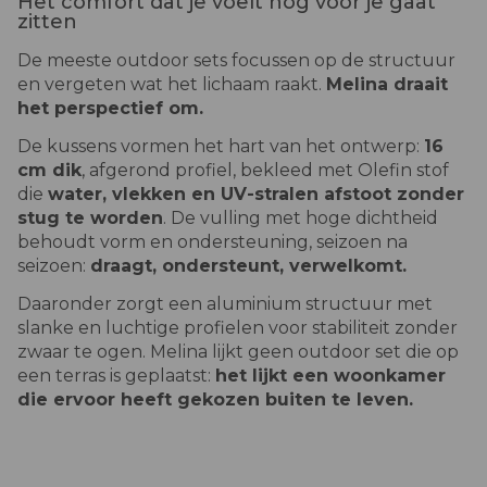
Het comfort dat je voelt nog vóór je gaat
zitten
De meeste outdoor sets focussen op de structuur
en vergeten wat het lichaam raakt.
Melina draait
het perspectief om.
De kussens vormen het hart van het ontwerp:
16
cm dik
, afgerond profiel, bekleed met Olefin stof
die
water, vlekken en UV-stralen afstoot zonder
stug te worden
. De vulling met hoge dichtheid
behoudt vorm en ondersteuning, seizoen na
seizoen:
draagt, ondersteunt, verwelkomt.
Daaronder zorgt een aluminium structuur met
slanke en luchtige profielen voor stabiliteit zonder
zwaar te ogen. Melina lijkt geen outdoor set die op
een terras is geplaatst:
het lijkt een woonkamer
die ervoor heeft gekozen buiten te leven
.