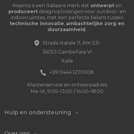
Maanta is een Italiaans merk dat
ontwerpt
en
produceert
designoplossingen voor outdoor- en
indoorruimtes, met een perfecte balans tussen
technische innovatie
,
ambachtelijke zorg en
duurzaamheid
.
Strada statale 11, Km 331
36053 Gambellara VI
Italië
+39 0444 1270008
Klantenservice en ontwerpadvies
Ma–Vr, 9:00–13:00 / 14:00–18:00
Hulp en ondersteuning
Over ons