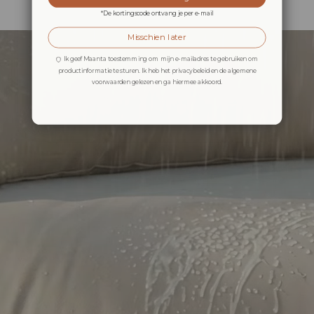
*De kortingscode ontvang je per e-mail
Misschien later
Ik geef Maanta toestemming om mijn e-mailadres te gebruiken om
productinformatie te sturen. Ik heb het privacybeleid en de algemene
voorwaarden gelezen en ga hiermee akkoord.