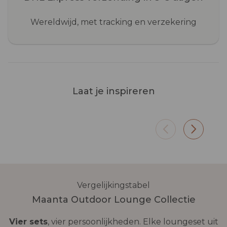
Wereldwijd, met tracking en verzekering
Terras
Tuin
Laat je inspireren
Het gelakte aluminium en de
Midden
Olefin-stof zijn bestand tegen
cappuc
voortdurende blootstelling. De
in de 
set neemt weinig ruimte in, maar
design
zorgt voor een sterke sfeer.
groen f
Vergelijkingstabel
Maanta Outdoor Lounge Collectie
Vier sets
, vier persoonlijkheden. Elke loungeset uit