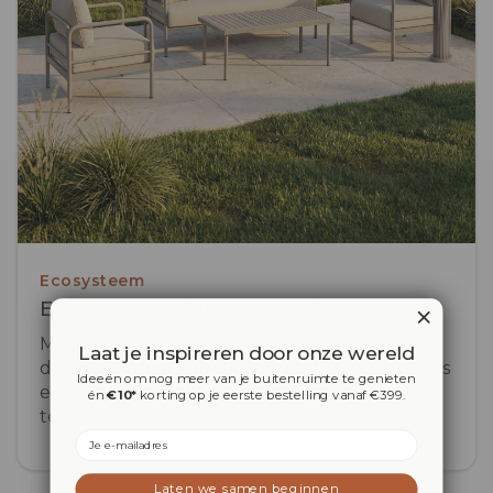
Ecosysteem
Een systeem dat meegroeit
Melina leeft op het terras, in de veranda of in
Laat je inspireren door onze wereld
de woonkamer. Combineer met Marra kussens
Ideeën om nog meer van je buitenruimte te genieten
en Maanta verlichting om je ruimte compleet
én
€10*
korting op je eerste bestelling vanaf €399.
te maken, binnen en buiten.
Email
Laten we samen beginnen