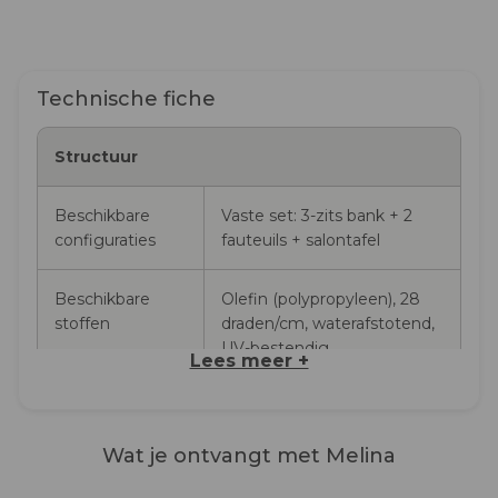
Fauteuil
Fauteuil
(B×D×H):
(B×D×H):
64×70×68 cm
66×69×74 cm
Salontafel
Salontafel
Technische fiche
(B×D×H):
(B×D×H):
85×51×41 cm
98×57×60 cm
Structuur
Materialen
Frame:
Frame:
Aluminium
Aluminium –
Beschikbare
Vaste set: 3-zits bank + 2
Bekleding /
massief Iroko-
configuraties
fauteuils + salontafel
vlechtwerk: —
hout
Kussensstof:
Bekleding /
Beschikbare
Olefin (polypropyleen), 28
Olefin
vlechtwerk: —
stoffen
draden/cm, waterafstotend,
Kussensstof:
UV-bestendig
Olefin
Lees meer +
Materiaal van de
Aluminium met
Kussensdikte
Standaard
Standaard
structuur
elektrostatische
Wat je ontvangt met Melina
poedercoating
3-zitsbank
2 loss