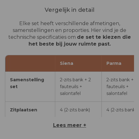
Vergelijk in detail
Elke set heeft verschillende afmetingen,
samenstellingen en proporties. Hier vind je de
technische specificaties om
de set te kiezen die
het beste bij jouw ruimte past.
Siena
Parma
Samenstelling
2-zits bank + 2
2-zits bank + 2
set
fauteuils +
fauteuils +
salontafel
salontafel
Zitplaatsen
4 (2-zits bank)
4 (2-zits bank)
Lees meer +
Afmetingen
Bank (B×D×H):
Bank (B×D×H):
130×70×68 cm
125×69×74 cm