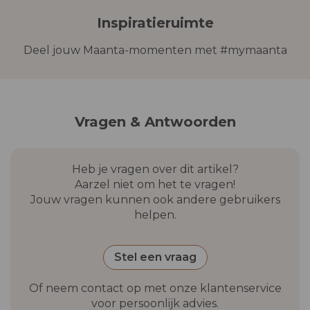
binnenruimtes.
verpakking
structuren van fauteuils,
B&B’s en hospitality-omgevingen. Voor
Inspiratieruimte
structuur van de salontafel,
grotere bestellingen of projectinrichting kun
zit- en rugkussens,
je contact met ons opnemen.
Deel jouw Maanta-momenten met #mymaanta
montageset met bussen en
inserts, montagesleutel,
geïllustreerde handleiding
Vragen & Antwoorden
Optionele
Kussens
Marra
,
verlichting
accessoires
Heb je vragen over dit artikel?
Gewicht
45 kg
Aarzel niet om het te vragen!
Jouw vragen kunnen ook andere gebruikers
Verpakking
1 doos 180 × 67 × 77 cm
helpen.
Garantie
2 jaar
Stel een vraag
Of neem contact op met onze klantenservice
voor persoonlijk advies.