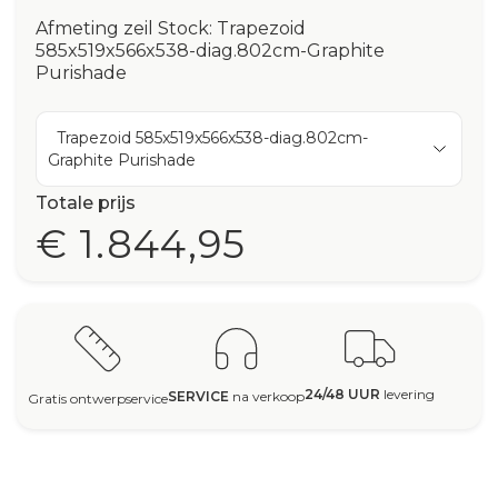
Afmeting zeil Stock: Trapezoid
585x519x566x538-diag.802cm-Graphite
Purishade
Trapezoid 585x519x566x538-diag.802cm-
Graphite Purishade
Totale prijs
€ 1.844,95
24/48 UUR
levering
SERVICE
na verkoop
Gratis ontwerpservice