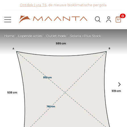
Ontdek Lyra T6,
de nieuwe bioklimatische pergola
Ont
0
Home
Lopende acties
Outlet-hoek
Solaria +Plus Stock