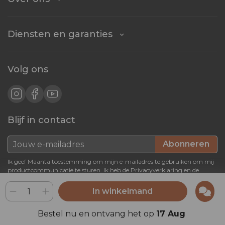
Diensten en garanties
Volg ons
Blijf in contact
Abonneren
Ik geef Maanta toestemming om mijn e-mailadres te gebruiken om mij
productcommunicatie te sturen. Ik heb de
Privacyverklaring
en de
Algemene voorwaarden
In winkelmand
4.8 / 5
Bestel nu en ontvang het op
17 Aug
Gebaseerd op duizenden reviews