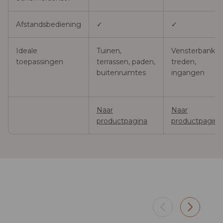
Afstandsbediening
✓
✓
Ideale
Tuinen,
Vensterbanken
toepassingen
terrassen, paden,
treden,
buitenruimtes
ingangen
Naar
Naar
productpagina
productpagina
Terras
Tuin
Stabiele basis, geen haken. Zet
Naast 
hem op een vlonder of een
trede, 
vensterbank en laat hem daar,
lichtp
avond na avond.
zonder 