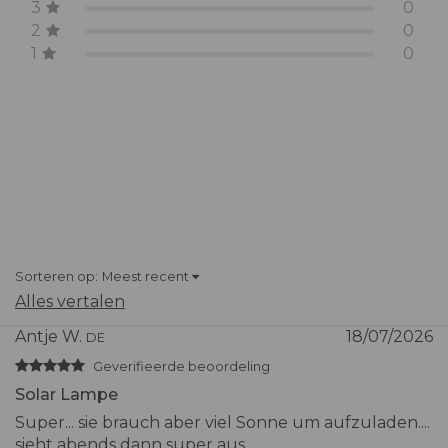
3
0
2
0
Aanbevolen gebruik
Nachtelijke uren
(buitengebruik)
1
0
Buitenkartonafmetingen
S: 23 x 23 x 38.5 (h)
cm
M: 23 x 23 x 70.5 (h)
cm
L: 23 x 23 x 115.5 (h)
cm
Gewicht
S: ~1.2 kg
Sorteren op:
Meest recent
M: ~2 kg
Alles vertalen
L: ~3 kg
Antje W.
18/07/2026
DE
Garantie
2 jaar
Geverifieerde beoordeling
Solar Lampe
Super... sie brauch aber viel Sonne um aufzuladen....
sieht abends dann super aus