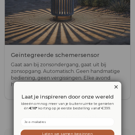
Geïntegreerde schemersensor
Gaat aan bij zonsondergang, gaat uit bij
zonsopgang. Automatisch. Geen handmatige
bediening, geen vergissingen. Elke avond
hetzelfde licht op de juiste plek.
Laat je inspireren door onze wereld
Ideeën om nog meer van je buitenruimte te genieten
én
€10*
korting op je eerste bestelling vanaf €399.
Wat het verschil maakt
Email
Laten we samen beginnen