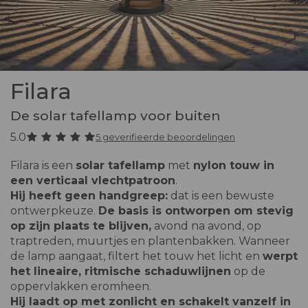
Filara
De solar tafellamp voor buiten
5.0
5 geverifieerde beoordelingen
Filara is een
solar tafellamp
met
nylon touw in
een verticaal vlechtpatroon
.
Hij heeft geen handgreep:
dat is een bewuste
ontwerpkeuze.
De basis is ontworpen om stevig
op zijn plaats te blijven,
avond na avond, op
traptreden, muurtjes en plantenbakken. Wanneer
de lamp aangaat, filtert het touw het licht en
werpt
het lineaire, ritmische schaduwlijnen
op de
oppervlakken eromheen.
Hij laadt op met zonlicht en schakelt vanzelf in