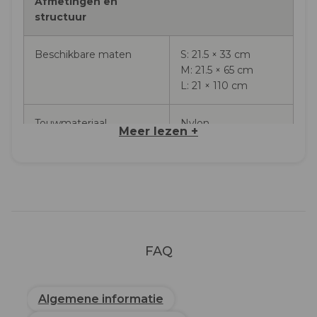
Afmetingen en
structuur
Beschikbare maten
S: 21.5 × 33 cm
M: 21.5 × 65 cm
L: 21 × 110 cm
Touwmateriaal
Nylon
Meer lezen +
Framemateriaal
Poedergecoat
aluminium
Frameafwerking
Matzwarte
poedercoating
FAQ
Touwkleuren
Terracotta, Dark
blue, Pebble grey,
Olive beige
Algemene informatie