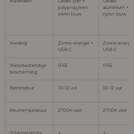
Materialen
Gelakt ijzer +
Gelakt
polypropyleen
aluminium +
olefin touw
nylon touw
Voeding
Zonne-energie +
Zonne-energie
USB-C
USB-C
Waterbestendige
IP65
IP65
bescherming
Batterijduur
10–12 uur
10–12 uur
Kleurtemperatuur
2700K vast
2700K vast
Schemersensor
✓
✓