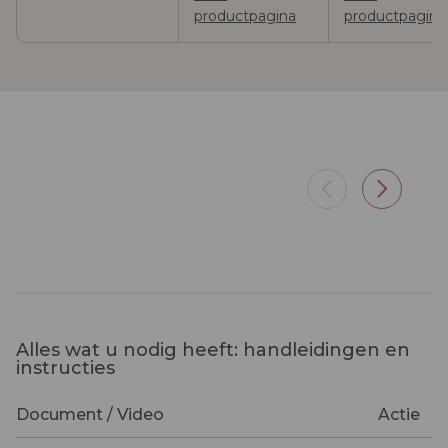
productpagina
productpagina
Privétuin
Panor
Sfeerlicht tussen planten en
160 cm 
meubels, zonder kabels te
avonde
begraven
Alles wat u nodig heeft: handleidingen en
instructies
Document / Video
Actie