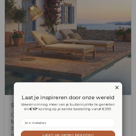
Laat je inspireren door onze wereld
5 kleuren uit het Maanta-palet
Ideeën om nog meer van je buitenruimte te genieten
én
€10*
korting op je eerste bestelling vanaf €399.
IJzerlaklaag met specifieke behandeling voor
Email
buitengebruik: bestand tegen zon, regen en
zout zonder te verkleuren. Vijf tinten
geïnspireerd op het Middellandse Zeegebied
Laten we samen beginnen