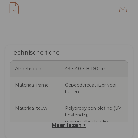
Technische fiche
Afmetingen
43 × 40 × H 160 cm
Materiaal frame
Gepoedercoat ijzer voor
buiten
Materiaal touw
Polypropyleen olefine (UV-
bestendig,
schimmelbestendig,
Meer lezen +
recyclebaar)