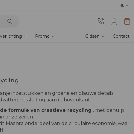
Ontdek onze stoffen
! Bestel stalen en er
NL
verlichting
Promo
Gidsen
Contact
cycling
anje inzetstukken en groene en blauwe details,
vatten, ritssluiting aan de bovenkant.
de formule van creatieve recycling
. met behulp
n onze zeilen.
dt Maanta onderdeel van de circulaire economie, waar
dt
.