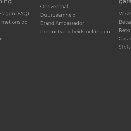
ning
gar
Ons verhaal
vragen (FAQ)
Verz
Duurzaamheid
 met ons op
Beta
Brand Ambassador
Reto
Productveiligheidsmeldingen
ur
Gara
Stofs