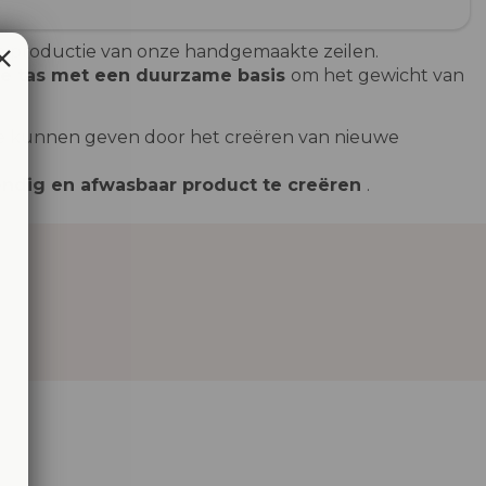
e productie van onze handgemaakte zeilen.
e tas met een duurzame basis
om het gewicht van
te kunnen geven door het creëren van nieuwe
ndig en afwasbaar product te creëren
.