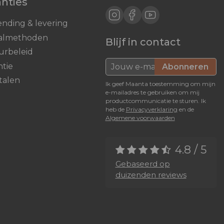
anties
ending & levering
almethoden
Blijf in contact
urbeleid
ntie
Abonneren
talen
Ik geef Maanta toestemming om mijn
e-mailadres te gebruiken om mij
productcommunicatie te sturen. Ik
heb de
Privacyverklaring
en de
Algemene voorwaarden
4.8 / 5
Gebaseerd op
duizenden reviews