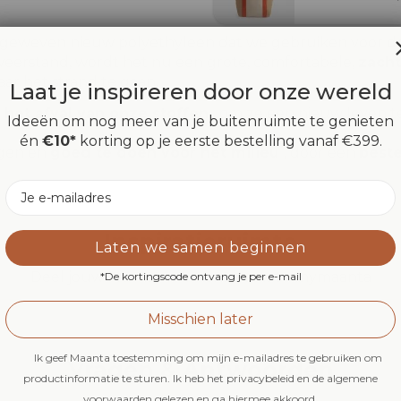
k geweven nieuw polyethyleen dat we gebruiken voor d
eerstand, wordt het nu een grote, comfortabele,
zacht
ar het strand te gaan.
Laat je inspireren door onze wereld
 het afval van onze stoffen
, om ze een nieuw leven 
Ideeën om nog meer van je buitenruimte te genieten
én
€10*
korting op je eerste bestelling vanaf €399.
ngen en
goed te doen voor het milieu
, door een
beste
Email
Inspiratieruimte
Laten we samen beginnen
Deel jouw Maanta-momenten met #mymaanta
*De kortingscode ontvang je per e-mail
Misschien later
Ik geef Maanta toestemming om mijn e-mailadres te gebruiken om
Vragen & Antwoorden
productinformatie te sturen. Ik heb het privacybeleid en de algemene
voorwaarden gelezen en ga hiermee akkoord.