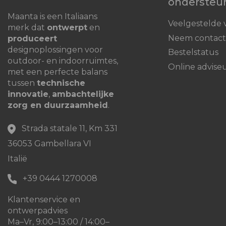
ondersteu
Maanta is een Italiaans
Veelgestelde 
merk dat
ontwerpt
en
Neem contact
produceert
designoplossingen voor
Bestelstatus
outdoor- en indoorruimtes,
Online advise
met een perfecte balans
tussen
technische
innovatie
,
ambachtelijke
zorg en duurzaamheid
.
Strada statale 11, Km 331
36053 Gambellara VI
Italië
+39 0444 1270008
Klantenservice en
ontwerpadvies
Ma–Vr, 9:00–13:00 / 14:00–