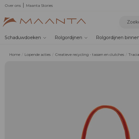
,
de nieuwe bioklimatische pergola
Over ons
Maanta Stories
Schaduwdoeken
Rolgordijnen
Rolgordijnen binne
Home
Lopende acties
Creatieve recycling - tassen en clutches
Traci