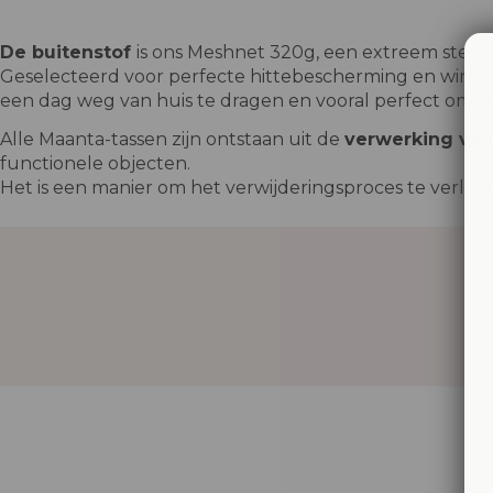
De buitenstof
is ons Meshnet 320g, een extreem ster
Geselecteerd voor perfecte hittebescherming en windw
een dag weg van huis te dragen en vooral perfect om na
Alle Maanta-tassen zijn ontstaan ​​uit de
verwerking van
functionele objecten.
Het is een manier om het verwijderingsproces te verle