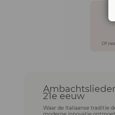
Of nee
Ambachtslieden
21e eeuw
Waar de Italiaanse traditie d
moderne innovatie ontmoe