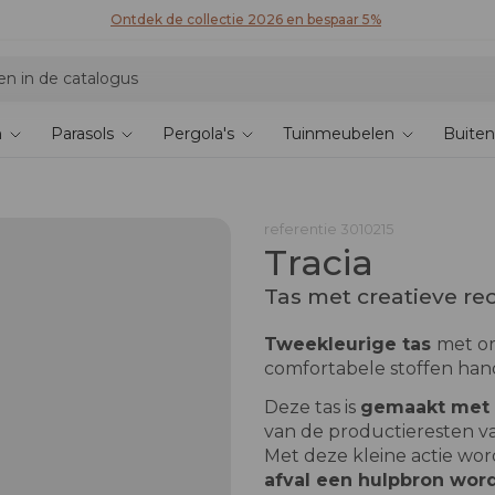
Ontdek de collectie 2026 en bespaar 5%
n
Parasols
Pergola's
Tuinmeubelen
Buiten
a
referentie
3010215
Tracia
Tas met creatieve re
Tweekleurige tas
met or
comfortabele stoffen hand
Deze tas is
gemaakt met 
van de productieresten va
Met deze kleine actie wor
afval een hulpbron wor