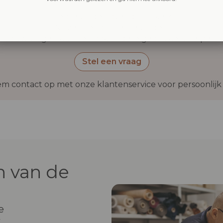
Heb je vragen over dit artikel?
Aarzel niet om het te vragen!
Jouw vragen kunnen ook andere gebruikers helpen.
Stel een vraag
m contact op met onze klantenservice voor persoonlijk 
 van de
e
t