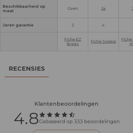
Beschikbaarheid op
Geen
Ja
maat
Jaren garantie
2
4
Fiche EZ
Fiche 
Fiche Solaria
Breez
+P
RECENSIES
Klantenbeoordelingen
4.8
Gebaseerd op 333 beoordelingen