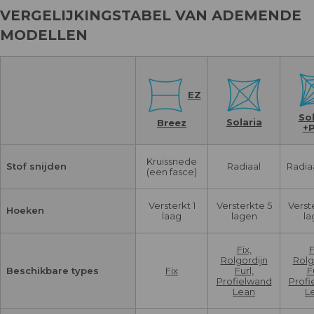
VERGELIJKINGSTABEL VAN ADEMENDE
MODELLEN
EZ
Sol
Solaria
Breez
+P
Kruissnede
Stof snijden
Radiaal
Radiaa
(een fasce)
Versterkt 1
Versterkte 5
Verst
Hoeken
laag
lagen
la
Fix,
F
Rolgordijn
Rolg
Beschikbare types
Fix
Furl,
F
Profielwand
Profi
Lean
L