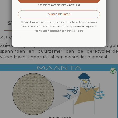
*De kortingscode ontvang je per e-mail
Misschien later
STERKE PUNTEN
Ik geef Maanta toestemming om mijn e-mailadres te gebruiken om
productinformatie te sturen. Ik heb het privacybeleid en de algemene
voorwaarden gelezen en ga hiermee akkoord.
ZUIVER POLYETHYLEEN
Zuiver polyethyleen is veel beter bestand tegen
spanningen en duurzamer dan de gerecycleerde
versie. Maanta gebruikt alleen eersteklas materiaal.