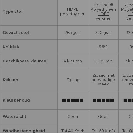
Meshnet®
Mes
HDPE
Polyethyleen
Polye
Type stof
polyethyleen
HDPE
H
vergine
ver
Gewicht stof
285 gsm
320 gsm
320
UV-blok
96%
9
Beschikbare kleuren
4 kleuren
5 kleuren
7 kl
Zigzag met
Zigz
Stikken
Zigzag
drievoudige
driev
steek
st
Kleurbehoud
Waterdicht
Geen
Geen
G
Windbestendigheid
Tot 40 Km/h
Tot 60 Km/h
Tot 8