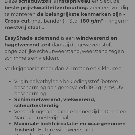
Deze
schaduwzeil
is
instapniveau
en biedt de
beste prijs-kwaliteitverhouding.
Zeer eenvoudig
te monteren
de belangrijkste kenmerken zijn -
Cross-cut
(met banden)
-
Stof
180 g/m² -
ringen in
roestvrij staal ..
EasyShade ademend
is een
windwerend en
hagelwerend zeil
dankzij de geweven stof,
ongelooflijke scheurweerstand, weerstand tegen
schimmels en vlekken.
Verkrijgbaar in meer dan 20 maten en 4 kleuren.
Virgin polyethyleen bekledingsstof (betere
bescherming dan gerecycled) 180 gr / m², UV-
bescherming
Schimmelwerend, vlekwerend,
scheurbestendig
Versterkingstape aan de binnenzijde, D-ringen.
Nautisch roestvrij staal
Maximale luchtcirculatie en waargenomen
frisheid
. Betere windweerstand.