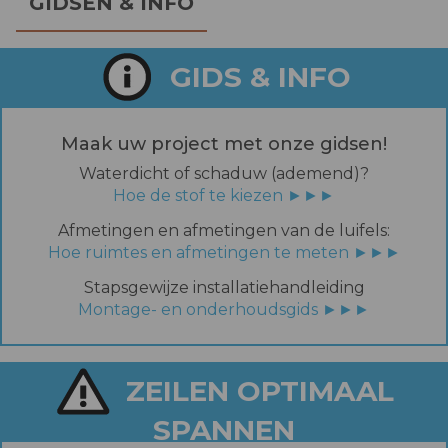
GIDSEN & INFO
GIDS & INFO
Maak uw project met onze gidsen!
Waterdicht of schaduw (ademend)?
Hoe de stof te kiezen ►►►
Afmetingen en afmetingen van de luifels:
Hoe ruimtes en afmetingen te meten ►►►
Stapsgewijze installatiehandleiding
Montage- en onderhoudsgids ►►►
ZEILEN OPTIMAAL
SPANNEN